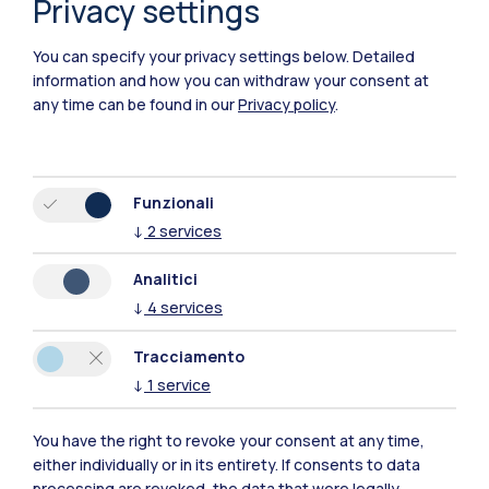
Privacy settings
You can specify your privacy settings below.
Detailed
information and how you can withdraw your consent at
any time can be found in our
Privacy policy
.
Funzionali
↓
2
services
Analitici
↓
4
services
IT
EN
Tracciamento
Sedi
↓
1
service
Milano Leonardo
You have the right to revoke your consent at any time,
either individually or in its entirety. If consents to data
Milano Bovisa
processing are revoked, the data that were legally