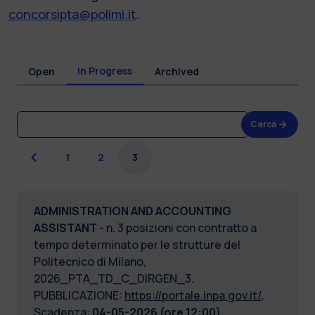
concorsipta@polimi.it
.
In Progress
Open
Archived
Cerca
Previous
1
2
3
ADMINISTRATION AND ACCOUNTING
ASSISTANT
- n. 3 posizioni con contratto a
tempo determinato per le strutture del
Politecnico di Milano,
2026_PTA_TD_C_DIRGEN_3.
PUBBLICAZIONE:
https://portale.inpa.gov.it/
.
Scadenza:
04-05-2026 (ore 12:00).