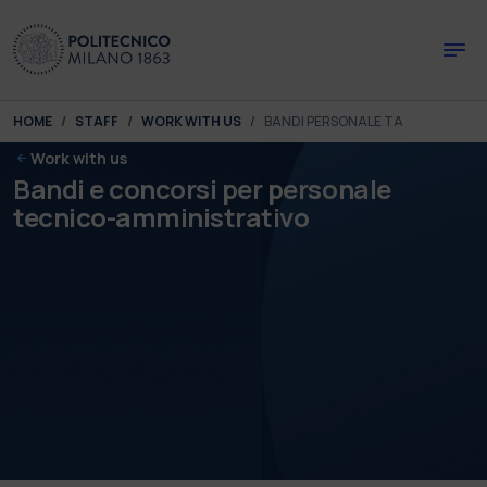
Skip to main content
Skip to page footer
You are here:
HOME
STAFF
WORK WITH US
BANDI PERSONALE TA
Work with us
Bandi e concorsi per personale
tecnico-amministrativo