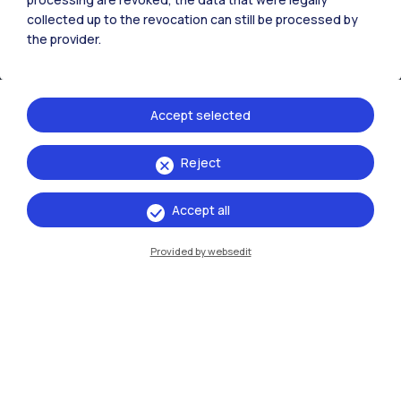
collected up to the revocation can still be processed by
Cremona
the provider.
Lecco
Mantova
Accept selected
Piacenza
Reject
Xi'an
Accept all
Naviga il sito
Provided by websedit
Risorse
Contattaci