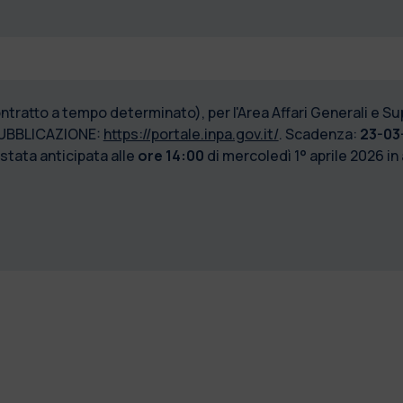
ontratto a tempo determinato), per l'Area Affari Generali e S
UBBLICAZIONE:
https://portale.inpa.gov.it/
. Scadenza:
23-03-
 stata anticipata
alle
ore 14:00
di mercoledì 1° aprile 2026 in 