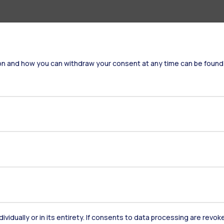
on and how you can withdraw your consent at any time can be found
Residenze
Frontiere
Es
Alumni
Webeep
S
dividually or in its entirety. If consents to data processing are revo