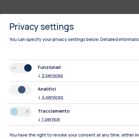
Privacy settings
You can specify your privacy settings below.
Detailed informati
Funzionali
↓
2
services
Polimi Community
Analitici
Tutti i siti dell’ecosistema
↓
4
services
Tracciamento
↓
1
service
You have the right to revoke your consent at any time, either in