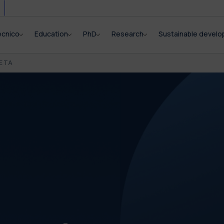
ecnico
Education
PhD
Research
Sustainable devel
E TA