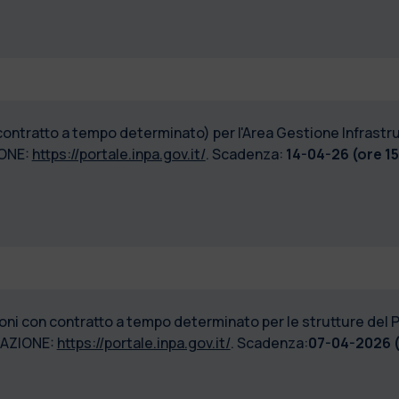
contratto a tempo determinato) per l'Area Gestione Infrastrut
ONE:
https://portale.inpa.gov.it/
. Scadenza:
14-04-26 (ore 15
ioni con contratto a tempo determinato per le strutture del P
AZIONE:
https://portale.inpa.gov.it/
. Scadenza:
07-04-2026 (