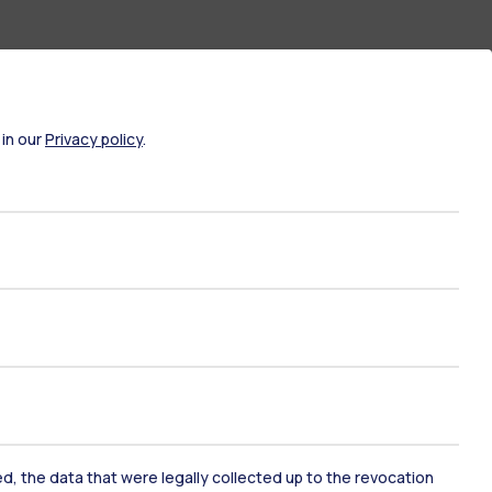
 in our
Privacy policy
.
ami di stato
Career Service
port
Pok
ked, the data that were legally collected up to the revocation