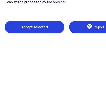
can still be processed by the provider.
Accept selected
Reject
Sedi
Milano Leonardo
Milano Bovisa
Cremona
Lecco
Mantova
Piacenza
Xi'an