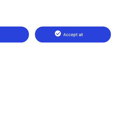
Accept all
Naviga il sito
The Politecnico
Education
Research
Sustainable development
Campus & services
Prospective students
Students
Alumni