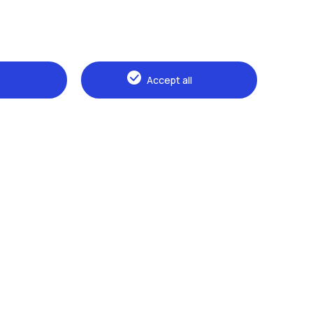
Accept all
Naviga il sito
The Politecnico
Education
Research
Sustainable development
Campus & services
Prospective students
Students
Alumni