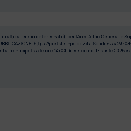
ontratto a tempo determinato), per l'Area Affari Generali e S
UBBLICAZIONE:
https://portale.inpa.gov.it/
. Scadenza:
23-03-
 stata anticipata
alle
ore 14:00
di mercoledì 1° aprile 2026 in 