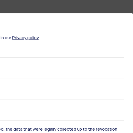
 in our
Privacy policy
.
ami di stato
Career Service
port
Pok
ked, the data that were legally collected up to the revocation