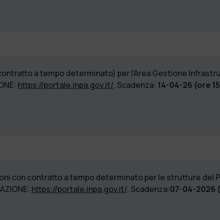
contratto a tempo determinato) per l'Area Gestione Infrastrut
ONE:
https://portale.inpa.gov.it/
. Scadenza:
14-04-26 (ore 15
ioni con contratto a tempo determinato per le strutture del P
AZIONE:
https://portale.inpa.gov.it/
. Scadenza:
07-04-2026 (