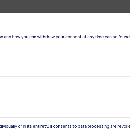
on and how you can withdraw your consent at any time can be found
Residenze
Frontiere
Es
Alumni
Webeep
S
dividually or in its entirety. If consents to data processing are revo