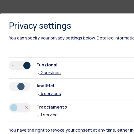
Privacy settings
You can specify your privacy settings below.
Detailed informati
Funzionali
↓
2
services
Polimi Community
Analitici
Tutti i siti dell’ecosistema
↓
4
services
Tracciamento
↓
1
service
You have the right to revoke your consent at any time, either in