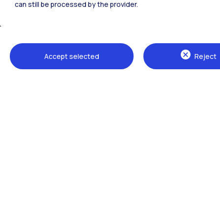
can still be processed by the provider.
Accept selected
Reject
Sedi
Milano Leonardo
Milano Bovisa
Cremona
Lecco
Mantova
Piacenza
Xi'an