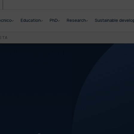
ecnico
Education
PhD
Research
Sustainable devel
E TA