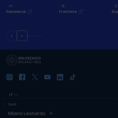
Residenze
Frontiere
Esa
IT
EN
Sedi
Milano Leonardo