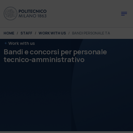
Skip to main content
Skip to page footer
You are here:
HOME
STAFF
WORK WITH US
BANDI PERSONALE TA
Work with us
Bandi e concorsi per personale
tecnico-amministrativo