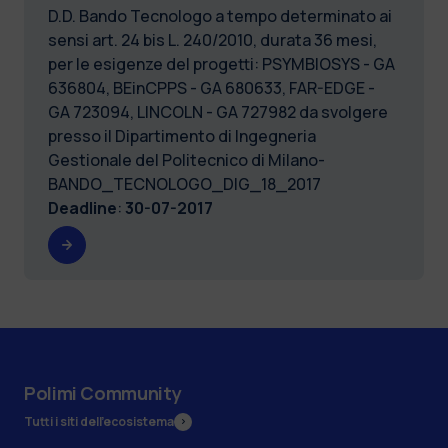
D.D. Bando Tecnologo a tempo determinato ai
sensi art. 24 bis L. 240/2010, durata 36 mesi,
per le esigenze del progetti: PSYMBIOSYS - GA
636804, BEinCPPS - GA 680633, FAR-EDGE -
GA 723094, LINCOLN - GA 727982 da svolgere
presso il Dipartimento di Ingegneria
Gestionale del Politecnico di Milano-
BANDO_TECNOLOGO_DIG_18_2017
Deadline
:
30-07-2017
Polimi Community
Tutti i siti dell’ecosistema