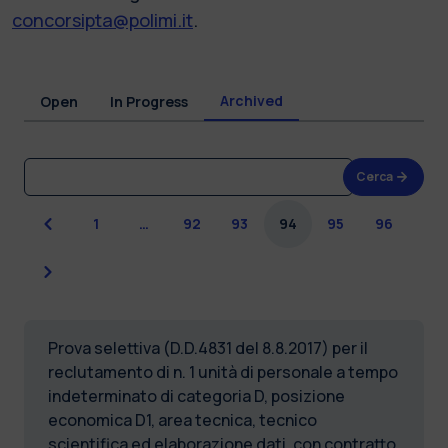
concorsipta@polimi.it
.
Archived
Open
In Progress
Cerca
Previous
1
…
92
93
94
95
96
Next
Prova selettiva (D.D.4831 del 8.8.2017) per il
reclutamento di n. 1 unità di personale a tempo
indeterminato di categoria D, posizione
economica D1, area tecnica, tecnico
scientifica ed elaborazione dati, con contratto