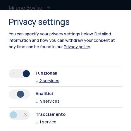
Milano Bovisa
Privacy settings
Cremona
Lecco
You can specify your privacy settings below.
Detailed
information and how you can withdraw your consent at
Mantova
any time can be found in our
Privacy policy
.
Piacenza
Xi'an
Funzionali
↓
2
services
Naviga il sito
Analitici
↓
4
services
Risorse
Tracciamento
Contattaci
↓
1
service