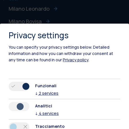
Milano Leonardo
Milano Bovisa
Privacy settings
Cremona
Lecco
You can specify your privacy settings below.
Detailed
information and how you can withdraw your consent at
Mantova
any time can be found in our
Privacy policy
.
Piacenza
Xi'an
Funzionali
↓
2
services
Naviga il sito
Analitici
↓
4
services
Risorse
Tracciamento