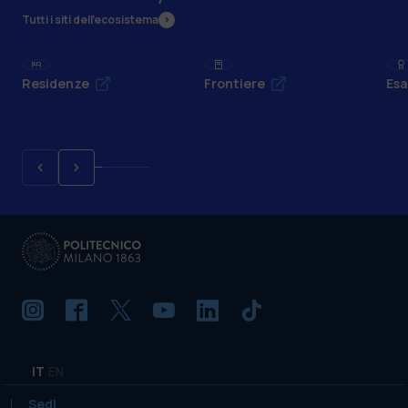
Tutti i siti dell’ecosistema
Residenze
Frontiere
Esa
IT
EN
Sedi