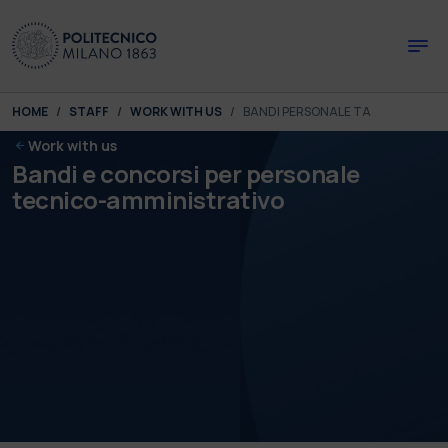
Skip to main content
Skip to page footer
You are here:
HOME
STAFF
WORK WITH US
BANDI PERSONALE TA
Work with us
Bandi e concorsi per personale
tecnico-amministrativo