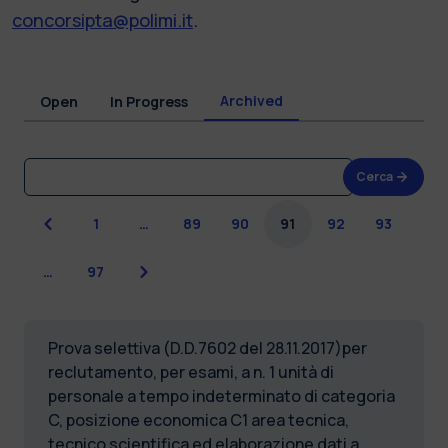
concorsipta@polimi.it
.
Archived
Open
In Progress
Cerca
Previous
1
…
89
90
91
92
93
Next
…
97
Prova selettiva (D.D.7602 del 28.11.2017)per
reclutamento, per esami, a n. 1 unità di
personale a tempo indeterminato di categoria
C, posizione economica C1 area tecnica,
tecnico scientifica ed elaborazione dati a