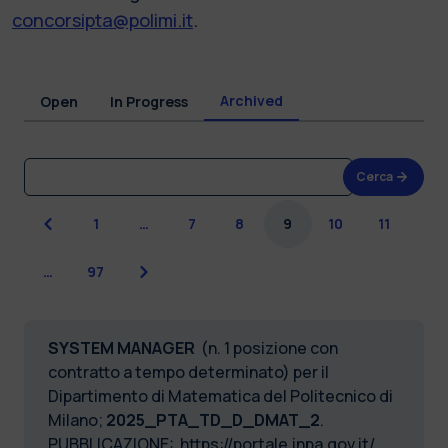
concorsipta@polimi.it
.
Archived
Open
In Progress
Cerca
Previous
1
…
7
8
9
10
11
Next
…
97
SYSTEM MANAGER
(n. 1 posizione con
contratto a tempo determinato) per il
Dipartimento di Matematica del Politecnico di
Milano;
2025_PTA_TD_D_DMAT_2
.
PUBBLICAZIONE:
https://portale.inpa.gov.it/
.