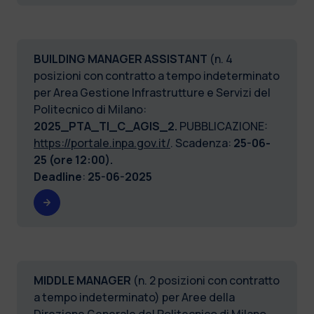
BUILDING MANAGER ASSISTANT
(n. 4
posizioni con contratto a tempo indeterminato
per Area Gestione Infrastrutture e Servizi del
Politecnico di Milano:
2025_PTA_TI_C_AGIS_2.
PUBBLICAZIONE:
https://portale.inpa.gov.it/
. Scadenza:
25-06-
25 (ore 12:00).
Deadline
:
25-06-2025
MIDDLE MANAGER
(n. 2 posizioni con contratto
a tempo indeterminato) per Aree della
Direzione Generale del Politecnico di Milano,