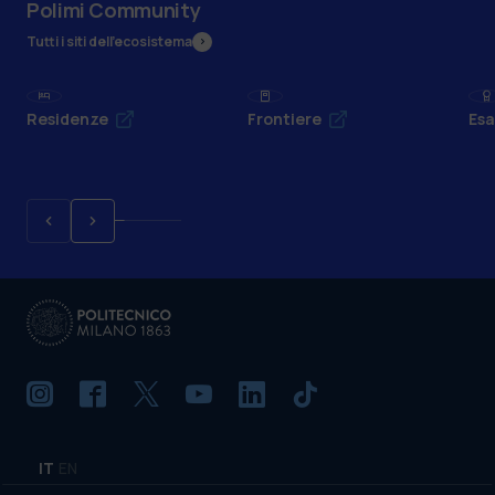
Polimi Community
Tutti i siti dell’ecosistema
Residenze
Frontiere
Esa
IT
EN