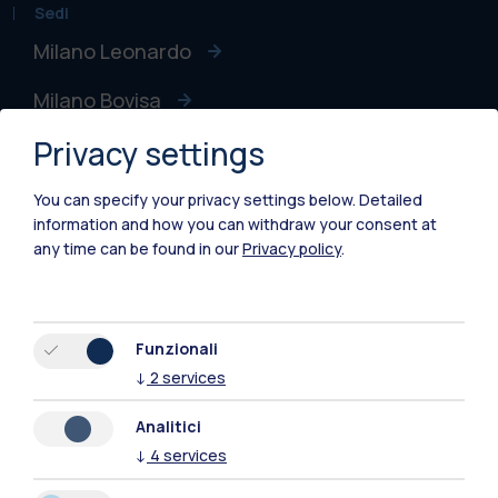
Sedi
Milano Leonardo
Milano Bovisa
Privacy settings
Cremona
Lecco
You can specify your privacy settings below.
Detailed
information and how you can withdraw your consent at
Mantova
any time can be found in our
Privacy policy
.
Piacenza
Xi'an
Funzionali
↓
2
services
Naviga il sito
Analitici
↓
4
services
Risorse