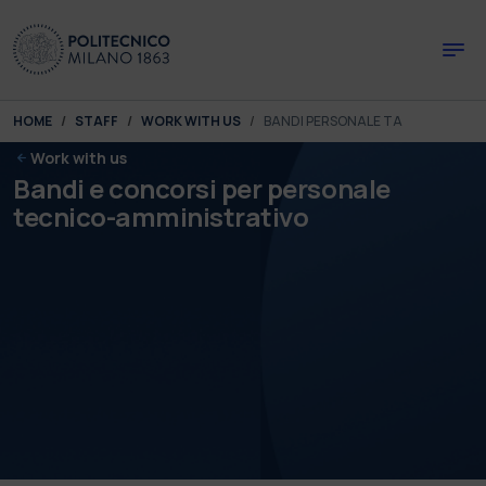
Skip to main content
Skip to page footer
You are here:
HOME
STAFF
WORK WITH US
BANDI PERSONALE TA
Work with us
Bandi e concorsi per personale
tecnico-amministrativo