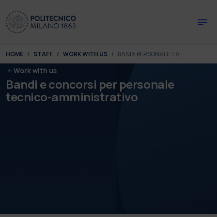
Skip to main content
Skip to page footer
You are here:
HOME
STAFF
WORK WITH US
BANDI PERSONALE TA
Work with us
Bandi e concorsi per personale
tecnico-amministrativo