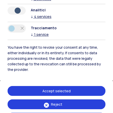
Naviga il sito
Analitici
↓
4
services
Risorse
Tracciamento
Contattaci
↓
1
service
You have the right to revoke your consent at any time,
either individually or in its entirety. If consents to data
processing are revoked, the data that were legally
collected up to the revocation can still be processed by
the provider.
Accept selected
Reject
Politecnico di Milano, Piazza Leonardo da Vinci 32, 20133 Milano | P.IVA