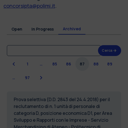
concorsipta@polimi.it
.
Archived
Open
In Progress
Cerca
Previous
1
…
85
86
87
88
89
Next
…
97
Prova selettiva (D.D. 2843 del 24.4.2018) per il
reclutamento di n. 1 unità di personale di
categoria D, posizione economica D1, per Area
Sviluppo e Rapporti con le Imprese - Servizio
Merchandising di Ateneo - Politecnico di