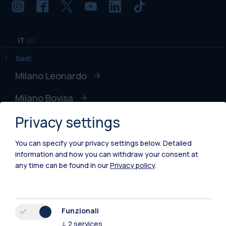
IT
EN
Sedi
Milano Leonardo
Milano Bovisa
Privacy settings
Cremona
Lecco
You can specify your privacy settings below.
Detailed
information and how you can withdraw your consent at
Mantova
any time can be found in our
Privacy policy
.
Piacenza
Xi'an
Funzionali
↓
2
services