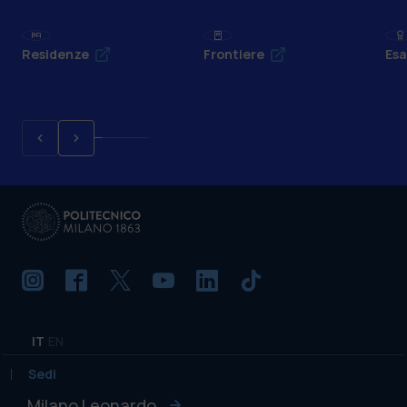
Residenze
Frontiere
Esa
IT
EN
Sedi
Milano Leonardo