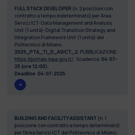
FULL STACK DEVELOPER
(n. 2 posizioni con
contratto a tempo indeterminato) per Area
Servizi ICT-Data Management and Analysis
Unit (1 unità)-Digital Transition Strategy and
Integration Framework Unit (1 unità) del
Politecnico di Milano.
2025_PTA_TI_D_ASICT_2
. PUBBLICAZIONE:
https://portale.inpa.gov.it/
. Scadenza:
04-07-
25 (ore 12:00).
Deadline
:
04-07-2025
BUILDING AND FACILITY ASSISTANT
(n. 1
posizione con contratto a tempo determinato)
per l'Area Servizi ICT del Politecnico di Milano;