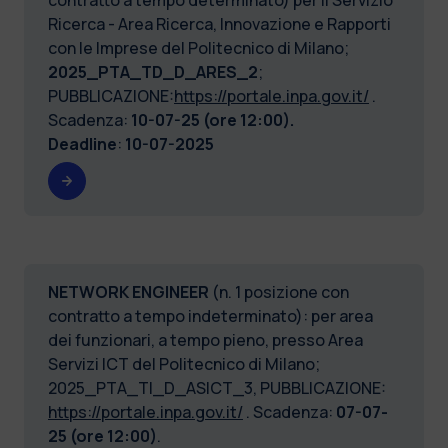
Ricerca - Area Ricerca, Innovazione e Rapporti
con le Imprese del Politecnico di Milano;
2025_PTA_TD_D_ARES_2
;
PUBBLICAZIONE:
https://portale.inpa.gov.it/
.
Scadenza:
10-07-25 (ore 12:00).
Deadline
:
10-07-2025
NETWORK ENGINEER
(n. 1 posizione con
contratto a tempo indeterminato): per area
dei funzionari, a tempo pieno, presso Area
Servizi ICT del Politecnico di Milano;
2025_PTA_TI_D_ASICT_3, PUBBLICAZIONE:
https://portale.inpa.gov.it/
. Scadenza:
07-07-
25 (ore 12:00)
.