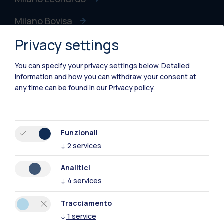
Milano Bovisa
Privacy settings
Cremona
Lecco
You can specify your privacy settings below.
Detailed
information and how you can withdraw your consent at
Mantova
any time can be found in our
Privacy policy
.
Piacenza
Xi'an
Funzionali
↓
2
services
Naviga il sito
Analitici
↓
4
services
Risorse
Tracciamento
Contattaci
↓
1
service