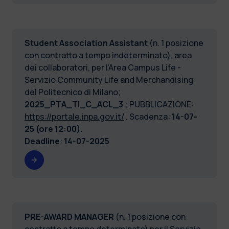
Student Association Assistant
(n. 1 posizione
con contratto a tempo indeterminato), area
dei collaboratori, per l'Area Campus Life -
Servizio Community Life and Merchandising
del Politecnico di Milano;
2025_PTA_TI_C_ACL_3
.; PUBBLICAZIONE:
https://portale.inpa.gov.it/
. Scadenza:
14-07-
25 (ore 12:00).
Deadline
:
14-07-2025
PRE-AWARD MANAGER
(n. 1 posizione con
contratto a tempo determinato) per il Servizio