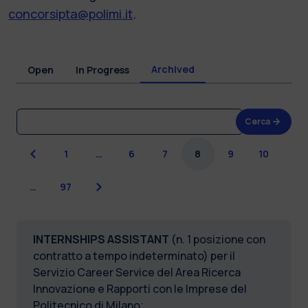
concorsipta@polimi.it
.
Archived
Open
In Progress
Cerca
Previous
1
…
6
7
8
9
10
Next
…
97
INTERNSHIPS ASSISTANT
(n. 1 posizione con
contratto a tempo indeterminato) per il
Servizio Career Service del Area Ricerca
Innovazione e Rapporti con le Imprese del
Politecnico di Milano;