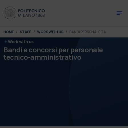
Skip to main content
Skip to page footer
You are here:
HOME
STAFF
WORK WITH US
BANDI PERSONALE TA
Work with us
Bandi e concorsi per personale
tecnico-amministrativo