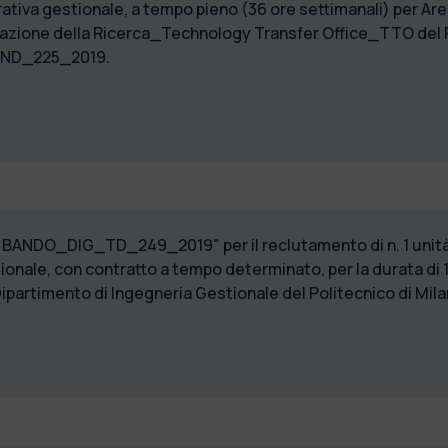
tiva gestionale, a tempo pieno (36 ore settimanali) per Area
zazione della Ricerca_Technology Transfer Office_TTO del 
IND_225_2019.
9) "BANDO_DIG_TD_249_2019" per il reclutamento di n. 1 unità
onale, con contratto a tempo determinato, per la durata di 
Dipartimento di Ingegneria Gestionale del Politecnico di Mila