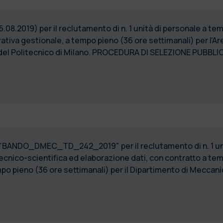
5.08.2019) per il reclutamento di n. 1 unità di personale a t
iva gestionale, a tempo pieno (36 ore settimanali) per l'Are
ca del Politecnico di Milano. PROCEDURA DI SELEZIONE PUB
9) "BANDO_DMEC_TD_242_2019" per il reclutamento di n. 1 uni
ecnico-scientifica ed elaborazione dati, con contratto a tem
o pieno (36 ore settimanali) per il Dipartimento di Meccanic