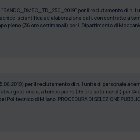
9) "BANDO_DMEC_TD_250_2019" per il reclutamento di n. 1 un
ecnico-scientifica ed elaborazione dati, con contratto a tem
o pieno (36 ore settimanali) per il Dipartimento di Meccanic
 5.08.2019) per il reclutamento di n. 1 unità di personale a t
iva gestionale, a tempo pieno (36 ore settimanali) per l'Are
a del Politecnico di Milano. PROCEDURA DI SELEZIONE PUB