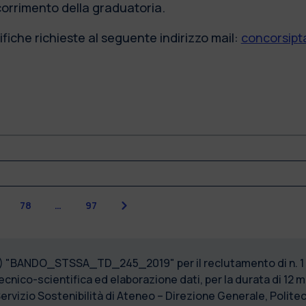
scorrimento della graduatoria.
fiche richieste al seguente indirizzo mail:
concorsipta
Next
78
…
97
19) "BANDO_STSSA_TD_245_2019" per il reclutamento di n. 1 u
cnico-scientifica ed elaborazione dati, per la durata di 12 
Servizio Sostenibilità di Ateneo – Direzione Generale, Politec