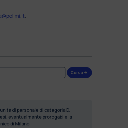
@polimi.it
.
Cerca
nità di personale di categoria D,
mesi, eventualmente prorogabile, a
nico di Milano.