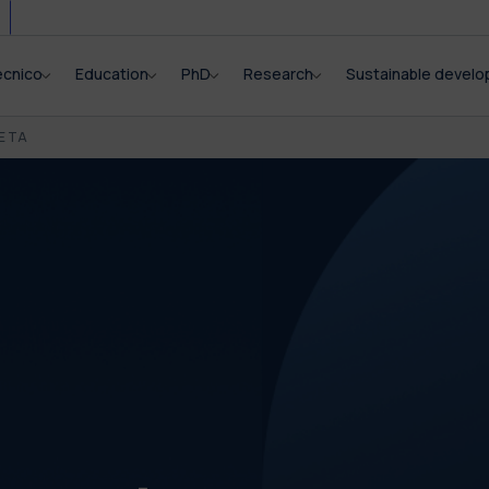
ecnico
Education
PhD
Research
Sustainable devel
E TA