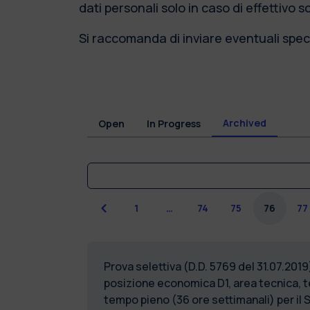
dati personali solo in caso di effettivo 
Si raccomanda di inviare eventuali speci
Archived
Open
In Progress
Previous
1
…
74
75
76
77
Prova selettiva (D.D. 5769 del 31.07.20
posizione economica D1, area tecnica, te
tempo pieno (36 ore settimanali) per il 