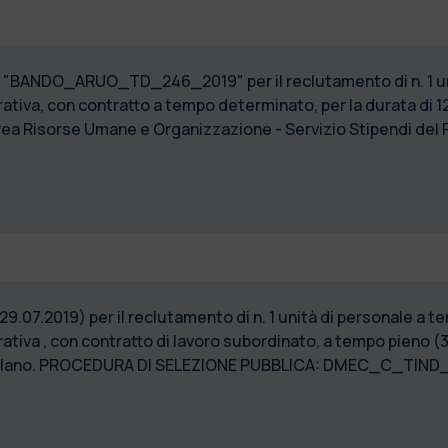
9) "BANDO_ARUO_TD_246_2019" per il reclutamento di n. 1 uni
tiva, con contratto a tempo determinato, per la durata di 1
rea Risorse Umane e Organizzazione - Servizio Stipendi del P
 29.07.2019) per il reclutamento di n. 1 unità di personale a 
iva , con contratto di lavoro subordinato, a tempo pieno (36
 Milano. PROCEDURA DI SELEZIONE PUBBLICA: DMEC_C_TIND