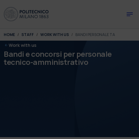
Skip to main content
Skip to page footer
You are here:
HOME
STAFF
WORK WITH US
BANDI PERSONALE TA
Work with us
Bandi e concorsi per personale
tecnico-amministrativo