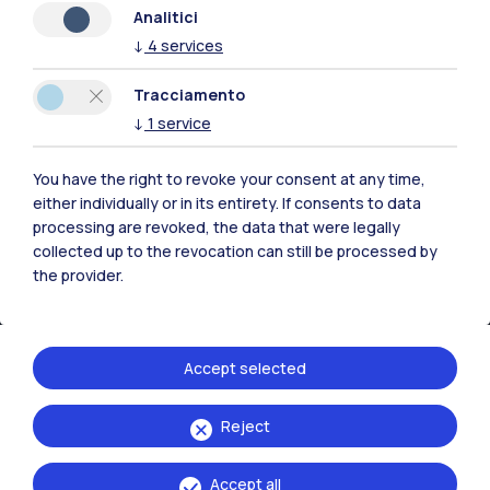
Analitici
↓
4
services
Risorse
Tracciamento
Contattaci
↓
1
service
You have the right to revoke your consent at any time,
either individually or in its entirety. If consents to data
processing are revoked, the data that were legally
collected up to the revocation can still be processed by
the provider.
Accept selected
Reject
Politecnico di Milano, Piazza Leonardo da Vinci 32, 20133 Milano | P.IVA
04376620151 - C.F. 80057930150
Accept all