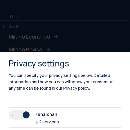
IT
EN
Sedi
Milano Leonardo
Milano Bovisa
Privacy settings
Cremona
Lecco
You can specify your privacy settings below.
Detailed
information and how you can withdraw your consent at
Mantova
any time can be found in our
Privacy policy
.
Piacenza
Xi'an
Funzionali
↓
2
services
Naviga il sito