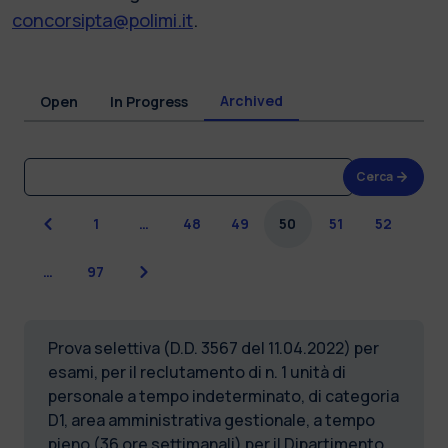
concorsipta@polimi.it
.
Archived
Open
In Progress
Cerca
Previous
1
…
48
49
50
51
52
Next
…
97
Prova selettiva (D.D. 3567 del 11.04.2022) per
esami, per il reclutamento di n. 1 unità di
personale a tempo indeterminato, di categoria
D1, area amministrativa gestionale, a tempo
pieno (36 ore settimanali) per il Dipartimento