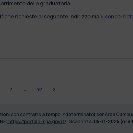
scorrimento della graduatoria.
fiche richieste al seguente indirizzo mail:
concorsipta
Next
7
…
97
izioni con contratto a tempo indeterminato) per Area Campus 
NE:
https://portale.inpa.gov.it/
. Scadenza:
05-11-2025 (ore 