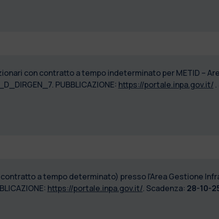
nzionari con contratto a tempo indeterminato per METID – Are
_TI_D_DIRGEN_7. PUBBLICAZIONE:
https://portale.inpa.gov.it/
.
n contratto a tempo determinato) presso l'Area Gestione Infra
BLICAZIONE:
https://portale.inpa.gov.it/
. Scadenza:
28-10-25