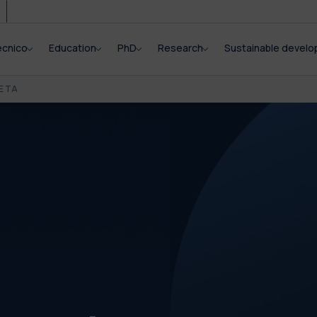
ecnico
Education
PhD
Research
Sustainable devel
E TA