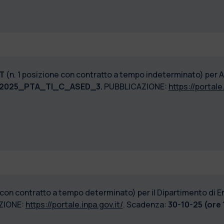
NT
(n. 1 posizione con contratto a tempo indeterminato) per A
2025_PTA_TI_C_ASED_3.
PUBBLICAZIONE:
https://portale
 con contratto a tempo determinato) per il Dipartimento di En
ZIONE:
https://portale.inpa.gov.it/
. Scadenza:
30-10-25 (ore 