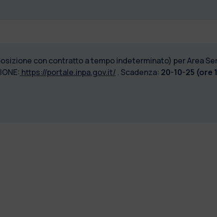
 posizione con contratto a tempo indeterminato) per Area Serv
IONE:
https://portale.inpa.gov.it/
. Scadenza:
20-10-25 (ore 