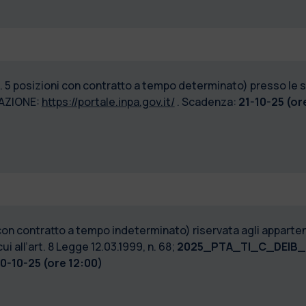
. 5 posizioni con contratto a tempo determinato) presso le s
AZIONE:
https://portale.inpa.gov.it/
. Scadenza:
21-10-25 (or
 con contratto a tempo indeterminato) riservata agli appartene
i all’art. 8 Legge 12.03.1999, n. 68;
2025_PTA_TI_C_DEIB_
0-10-25 (ore 12:00)