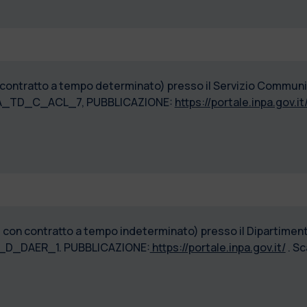
n contratto a tempo determinato) presso il Servizio Commun
_PTA_TD_C_ACL_7, PUBBLICAZIONE:
https://portale.inpa.gov.it
e con contratto a tempo indeterminato) presso il Dipartimen
TI_D_DAER_1. PUBBLICAZIONE:
https://portale.inpa.gov.it/
. S