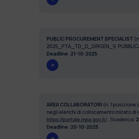
PUBLIC PROCUREMENT SPECIALIST
(n
2025_PTA_TD_D_DIRGEN_9. PUBBLIC
Deadline
:
21-10-2025
AREA COLLABORATORI
(n. 1 posizione
negli elenchi di collocamento mirato di cu
https://portale.inpa.gov.it/
. Scadenza:
2
Deadline
:
20-10-2025