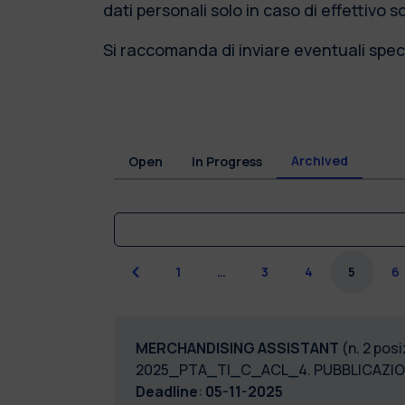
dati personali solo in caso di effettivo 
Si raccomanda di inviare eventuali speci
Archived
Open
In Progress
Previous
1
…
3
4
5
6
MERCHANDISING ASSISTANT
(n. 2 pos
2025_PTA_TI_C_ACL_4. PUBBLICAZIO
Deadline
:
05-11-2025