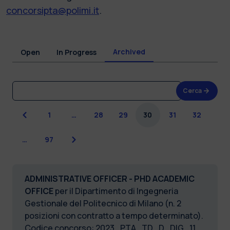
concorsipta@polimi.it
.
Archived
Open
In Progress
Cerca
Previous
1
…
28
29
30
31
32
Next
…
97
ADMINISTRATIVE OFFICER - PHD ACADEMIC
OFFICE
per il Dipartimento di Ingegneria
Gestionale del Politecnico di Milano (n. 2
posizioni con contratto a tempo determinato).
Codice concorso: 2023_PTA_TD_D_DIG_11.