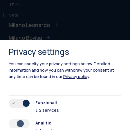
IT
EN
Sedi
Milano Leonardo
Milano Bovisa
Privacy settings
Cremona
Lecco
You can specify your privacy settings below.
Detailed
information and how you can withdraw your consent at
Mantova
any time can be found in our
Privacy policy
.
Piacenza
Xi'an
Funzionali
↓
2
services
Naviga il sito
Analitici