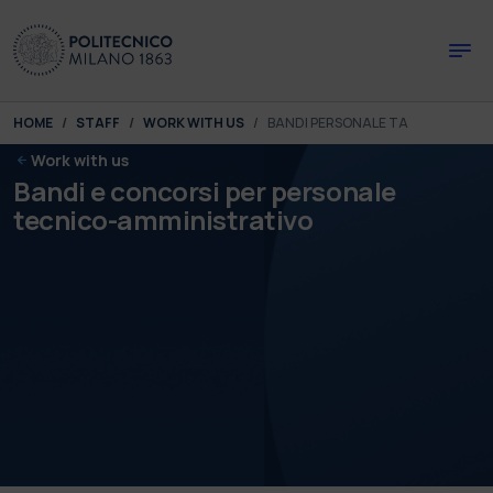
Skip to main content
Skip to page footer
You are here:
HOME
STAFF
WORK WITH US
BANDI PERSONALE TA
Work with us
Bandi e concorsi per personale
tecnico-amministrativo