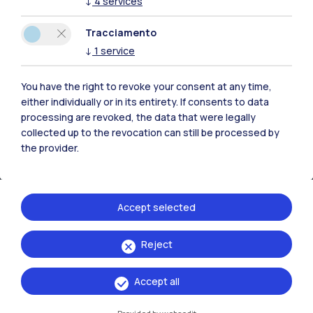
↓
4
services
Risorse
Tracciamento
Contattaci
↓
1
service
You have the right to revoke your consent at any time,
either individually or in its entirety. If consents to data
processing are revoked, the data that were legally
collected up to the revocation can still be processed by
the provider.
Accept selected
Reject
Politecnico di Milano, Piazza Leonardo da Vinci 32, 20133 Milano | P.IVA
04376620151 - C.F. 80057930150
Accept all
Accessibilità
Privacy Policy
Amministrazione Trasparente