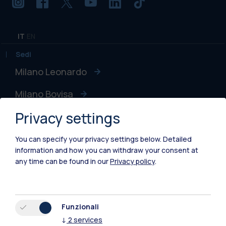
IT
EN
Sedi
Milano Leonardo
Milano Bovisa
Privacy settings
Cremona
Lecco
You can specify your privacy settings below.
Detailed
information and how you can withdraw your consent at
Mantova
any time can be found in our
Privacy policy
.
Piacenza
Xi'an
Funzionali
↓
2
services