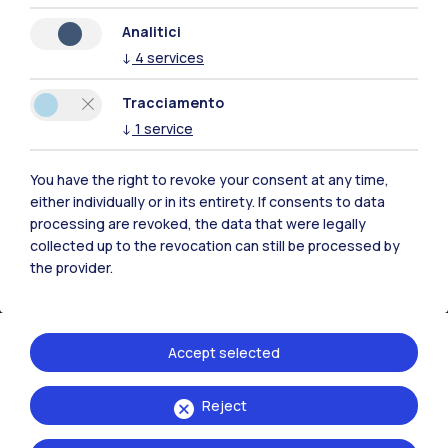
Naviga il sito
Analitici
↓
4
services
Risorse
Tracciamento
Contattaci
↓
1
service
You have the right to revoke your consent at any time,
either individually or in its entirety. If consents to data
processing are revoked, the data that were legally
collected up to the revocation can still be processed by
the provider.
Accept selected
Reject
Politecnico di Milano, Piazza Leonardo da Vinci 32, 20133 Milano | P.IVA