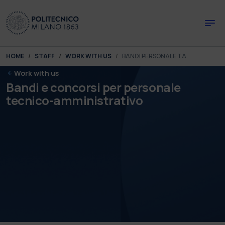
Skip to main content
Skip to page footer
You are here:
HOME
STAFF
WORK WITH US
BANDI PERSONALE TA
Work with us
Bandi e concorsi per personale
tecnico-amministrativo