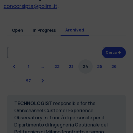
concorsipta@polimi.it
.
Archived
Open
In Progress
Cerca
Previous
1
…
22
23
24
25
26
Next
…
97
TECHNOLOGIST
responsible for the
Omnichannel Customer Experience
Observatory
,
n. 1 unità di personale per il
Dipartimento di Ingegneria Gestionale del
Politecnico di Milano (contratto a tempo