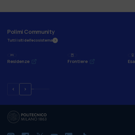
Polimi Community
Tutti i siti dell’ecosistema
Residenze
Frontiere
Esa