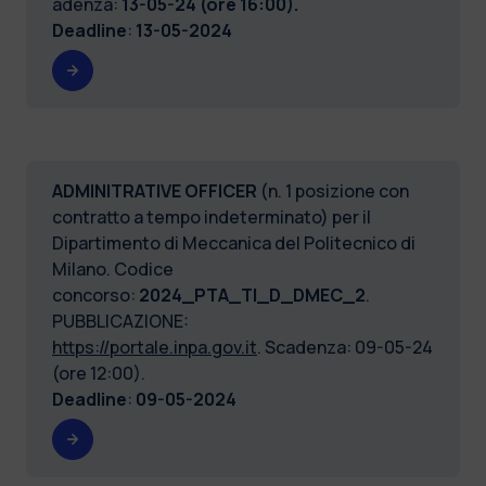
adenza:
13-05-24 (ore 16:00).
Deadline
:
13-05-2024
ADMINITRATIVE OFFICER
(n. 1 posizione con
contratto a tempo indeterminato) per il
Dipartimento di Meccanica del Politecnico di
Milano. Codice
concorso:
2024_PTA_TI_D_DMEC_2
.
PUBBLICAZIONE:
https://portale.inpa.gov.it
. Scadenza: 09-05-24
(ore 12:00).
Deadline
:
09-05-2024