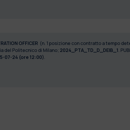
TRATION OFFICER
(n. 1 posizione con contratto a tempo det
a del Politecnico di Milano;
2024_PTA_TD_D_DEIB_1
. PU
5-07-24 (ore 12:00)
.