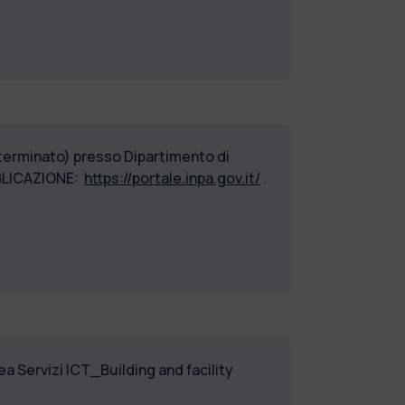
eterminato) presso Dipartimento di
BLICAZIONE:
https://portale.inpa.gov.it/
.
a Servizi ICT_Building and facility