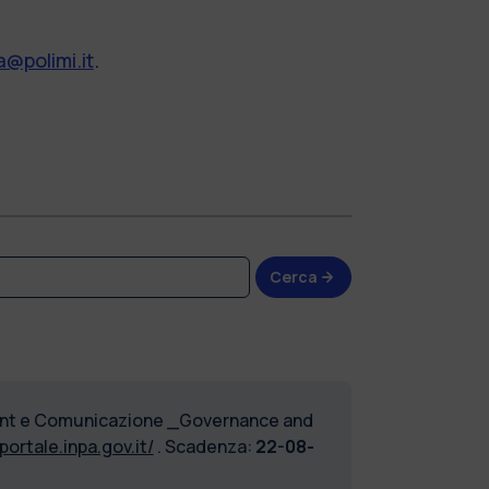
@polimi.it
.
Cerca
ment e Comunicazione _Governance and
/portale.inpa.gov.it/
. Scadenza:
22-08-