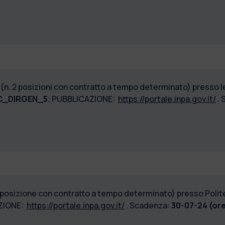
T
(n. 2 posizioni con contratto a tempo determinato) presso le
C_DIRGEN_5
; PUBBLICAZIONE:
https://portale.inpa.gov.it/
. 
1 posizione con contratto a tempo determinato) presso Polit
AZIONE:
https://portale.inpa.gov.it/
. Scadenza:
30-07-24 (ore