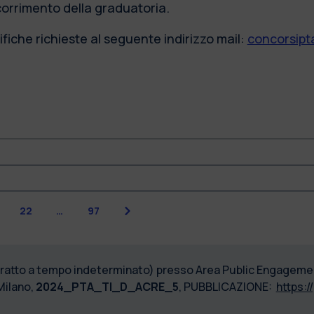
scorrimento della graduatoria.
fiche richieste al seguente indirizzo mail:
concorsipta
Next
22
…
97
ontratto a tempo indeterminato) presso Area Public Engage
Milano,
2024_PTA_TI_D_ACRE_5
, PUBBLICAZIONE:
https:/