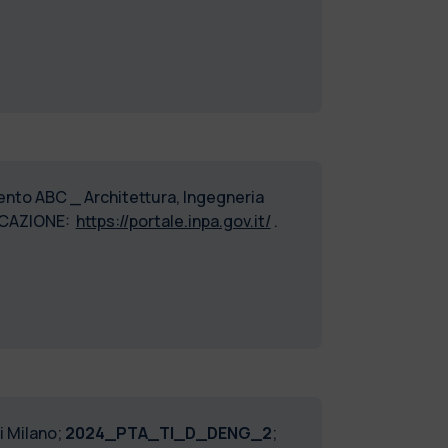
ento ABC _ Architettura, Ingegneria
LICAZIONE:
https://portale.inpa.gov.it/
.
i Milano;
2024_PTA_TI_D_DENG_2
;