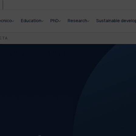
ecnico
Education
PhD
Research
Sustainable devel
E TA