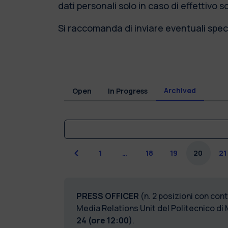
dati personali solo in caso di effettivo 
Si raccomanda di inviare eventuali speci
Archived
Open
In Progress
Previous
1
…
18
19
20
21
PRESS OFFICER
(n. 2 posizioni con c
Media Relations Unit del Politecnico di 
24 (ore 12:00)
.