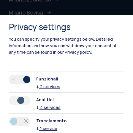
Milano Bovisa
Privacy settings
Cremona
Lecco
You can specify your privacy settings below.
Detailed
information and how you can withdraw your consent at
Mantova
any time can be found in our
Privacy policy
.
Piacenza
Xi'an
Funzionali
↓
2
services
Naviga il sito
Analitici
↓
4
services
Risorse
Tracciamento
Contattaci
↓
1
service