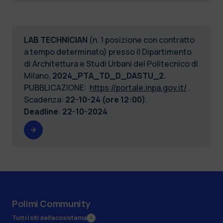
LAB TECHNICIAN
(n. 1 posizione con contratto
a tempo determinato) presso il Dipartimento
di Architettura e Studi Urbani del Politecnico di
Milano,
2024_PTA_TD_D_DASTU_2.
PUBBLICAZIONE:
https://portale.inpa.gov.it/
.
Scadenza:
22-10-24 (ore 12:00)
.
Deadline
:
22-10-2024
Polimi Community
Tutti i siti dell’ecosistema