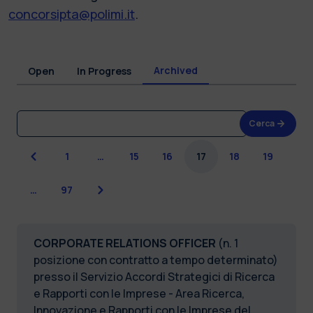
concorsipta@polimi.it
.
Archived
Open
In Progress
Cerca
Previous
1
…
15
16
17
18
19
Next
…
97
CORPORATE RELATIONS OFFICER
(n. 1
posizione con contratto a tempo determinato)
presso il Servizio Accordi Strategici di Ricerca
e Rapporti con le Imprese - Area Ricerca,
Innovazione e Rapporti con le Imprese del