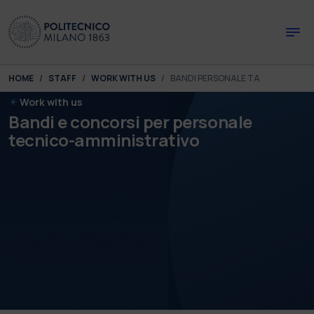
Skip to main content
Skip to page footer
You are here:
HOME
STAFF
WORK WITH US
BANDI PERSONALE TA
Work with us
Bandi e concorsi per personale
tecnico-amministrativo