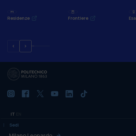
Residenze
Frontiere
Esa
IT
EN
Sedi
Milano Leonardo