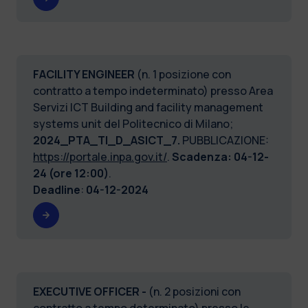
FACILITY ENGINEER
(n. 1 posizione con
contratto a tempo indeterminato) presso Area
Servizi ICT Building and facility management
systems unit del Politecnico di Milano;
2024_PTA_TI_D_ASICT_7.
PUBBLICAZIONE:
https://portale.inpa.gov.it/
.
Scadenza: 04-12-
24 (ore 12:00)
.
Deadline
:
04-12-2024
EXECUTIVE OFFICER -
(n. 2 posizioni con
contratto a tempo determinato) presso le