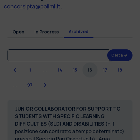
concorsipta@polimi.it
.
Archived
Open
In Progress
Cerca
Previous
1
…
14
15
16
17
18
Next
…
97
JUNIOR COLLABORATOR FOR SUPPORT TO
STUDENTS WITH SPECIFIC LEARNING
DIFFICULTIES (SLD) AND DISABILITIES
(n. 1
posizione con contratto a tempo determinato)
presso il Servizio Pari Opportunità - Area