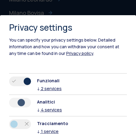
Milano Bovisa
Privacy settings
Cremona
Lecco
You can specify your privacy settings below.
Detailed
information and how you can withdraw your consent at
Mantova
any time can be found in our
Privacy policy
.
Piacenza
Xi'an
Funzionali
↓
2
services
Naviga il sito
Analitici
↓
4
services
Risorse
Tracciamento
Contattaci
↓
1
service