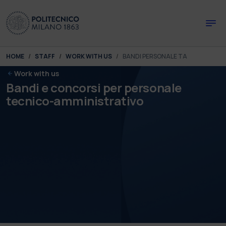
Skip to main content
Skip to page footer
You are here:
HOME
STAFF
WORK WITH US
BANDI PERSONALE TA
Work with us
Bandi e concorsi per personale
tecnico-amministrativo