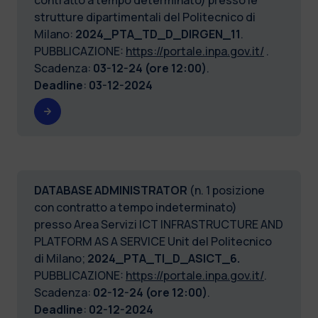
strutture dipartimentali del Politecnico di
Milano:
2024_PTA_TD_D_DIRGEN_11
.
PUBBLICAZIONE:
https://portale.inpa.gov.it/
.
Scadenza:
03-12-24 (ore 12:00)
.
Deadline
:
03-12-2024
DATABASE ADMINISTRATOR
(n. 1 posizione
con contratto a tempo indeterminato)
presso Area Servizi ICT INFRASTRUCTURE AND
PLATFORM AS A SERVICE Unit del Politecnico
di Milano;
2024_PTA_TI_D_ASICT_6.
PUBBLICAZIONE:
https://portale.inpa.gov.it/
.
Scadenza:
02-12-24 (ore 12:00)
.
Deadline
:
02-12-2024