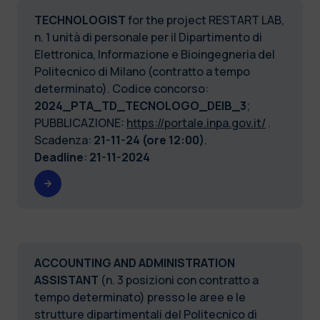
TECHNOLOGIST
for the project RESTART LAB,
n. 1 unità di personale per il Dipartimento di
Elettronica, Informazione e Bioingegneria del
Politecnico di Milano (contratto a tempo
determinato). Codice concorso:
2024_PTA_TD_TECNOLOGO_DEIB_3
;
PUBBLICAZIONE:
https://portale.inpa.gov.it/
.
Scadenza:
21-11-24 (ore 12:00)
.
Deadline
:
21-11-2024
ACCOUNTING AND ADMINISTRATION
ASSISTANT
(n. 3 posizioni con contratto a
tempo determinato) presso le aree e le
strutture dipartimentali del Politecnico di