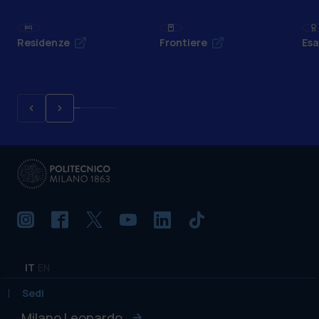
Residenze
Frontiere
Esa
IT
EN
Sedi
Milano Leonardo