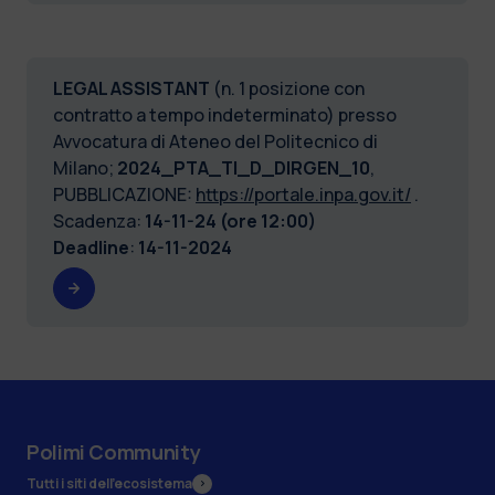
LEGAL ASSISTANT
(n. 1 posizione con
contratto a tempo indeterminato) presso
Avvocatura di Ateneo del Politecnico di
Milano;
2024_PTA_TI_D_DIRGEN_10
,
PUBBLICAZIONE:
https://portale.inpa.gov.it/
.
Scadenza:
14-11-24 (ore 12:00)
Deadline
:
14-11-2024
Polimi Community
Tutti i siti dell’ecosistema