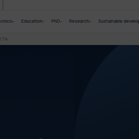
ecnico
Education
PhD
Research
Sustainable devel
E TA