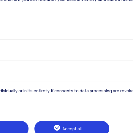
Residenze
Frontiere
Es
Alumni
Webeep
S
dividually or in its entirety. If consents to data processing are revo
Accept all