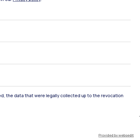
ami di stato
Career Service
port
Pok
ked, the data that were legally collected up to the revocation
IT
EN
Provided by websedit