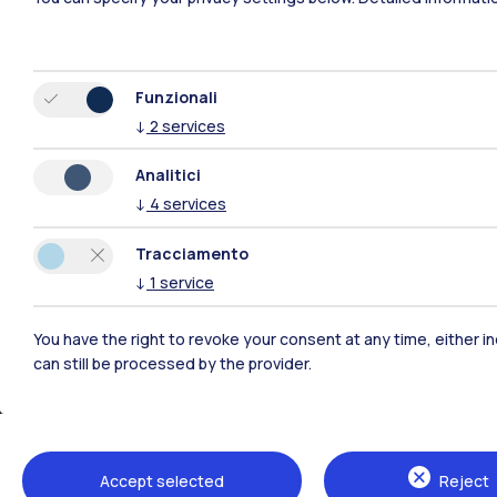
Funzionali
↓
2
services
Analitici
Polimi Community
↓
4
services
Tutti i siti dell’ecosistema
Tracciamento
↓
1
service
You have the right to revoke your consent at any time, either in
can still be processed by the provider.
Accept selected
Reject