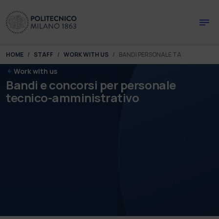
Skip to main content
Skip to page footer
You are here:
HOME
STAFF
WORK WITH US
BANDI PERSONALE TA
Work with us
Bandi e concorsi per personale
tecnico-amministrativo