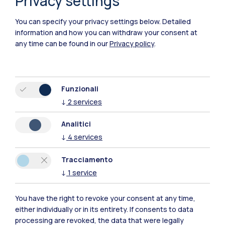
Privacy settings
You can specify your privacy settings below.
Detailed
Polimi Community
information and how you can withdraw your consent at
Tutti i siti dell’ecosistema
any time can be found in our
Privacy policy
.
Residenze
Frontiere
Esa
Funzionali
↓
2
services
Analitici
↓
4
services
Tracciamento
↓
1
service
You have the right to revoke your consent at any time,
either individually or in its entirety. If consents to data
processing are revoked, the data that were legally