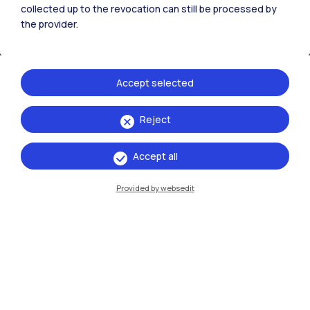
collected up to the revocation can still be processed by
IT
EN
the provider.
Sedi
Milano Leonardo
Accept selected
Milano Bovisa
Reject
Cremona
Lecco
Accept all
Mantova
Provided by websedit
Piacenza
Xi'an
Naviga il sito