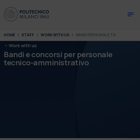
Skip to main content
Skip to page footer
You are here:
HOME
STAFF
WORK WITH US
BANDI PERSONALE TA
Work with us
Bandi e concorsi per personale
tecnico-amministrativo