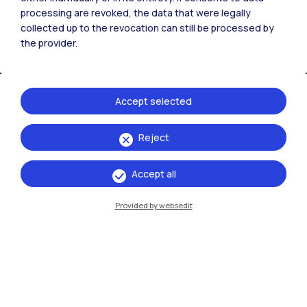
processing are revoked, the data that were legally
IT
EN
collected up to the revocation can still be processed by
the provider.
Sedi
Milano Leonardo
Accept selected
Milano Bovisa
Cremona
Reject
Lecco
Accept all
Mantova
Provided by websedit
Piacenza
Xi'an
Naviga il sito