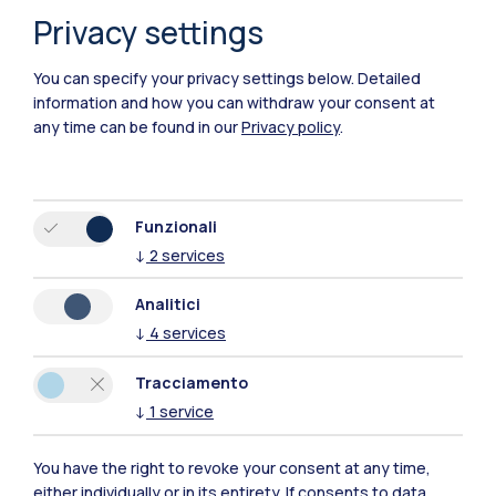
Privacy settings
Polimi Community
You can specify your privacy settings below.
Detailed
information and how you can withdraw your consent at
Tutti i siti dell’ecosistema
any time can be found in our
Privacy policy
.
Residenze
Frontiere
Esa
Funzionali
↓
2
services
Analitici
↓
4
services
Tracciamento
↓
1
service
You have the right to revoke your consent at any time,
either individually or in its entirety. If consents to data