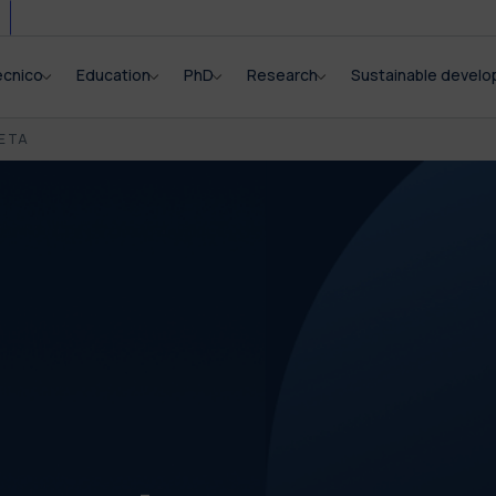
ecnico
Education
PhD
Research
Sustainable devel
E TA