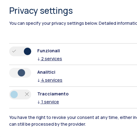
Privacy settings
You can specify your privacy settings below.
Detailed informati
Funzionali
↓
2
services
Polimi Community
Analitici
↓
4
services
Tutti i siti dell’ecosistema
Tracciamento
↓
1
service
You have the right to revoke your consent at any time, either in
can still be processed by the provider.