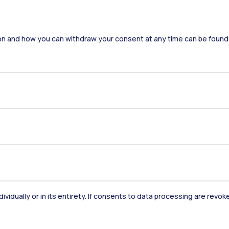
on and how you can withdraw your consent at any time can be found
Residenze
Frontiere
Es
Alumni
Webeep
S
dividually or in its entirety. If consents to data processing are revo