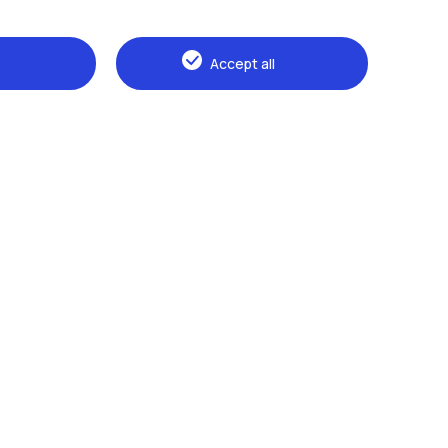
Accept all
Naviga il sito
The Politecnico
Education
Research
Sustainable development
Campus & services
Prospective students
Students
Alumni
Faculty and Researchers