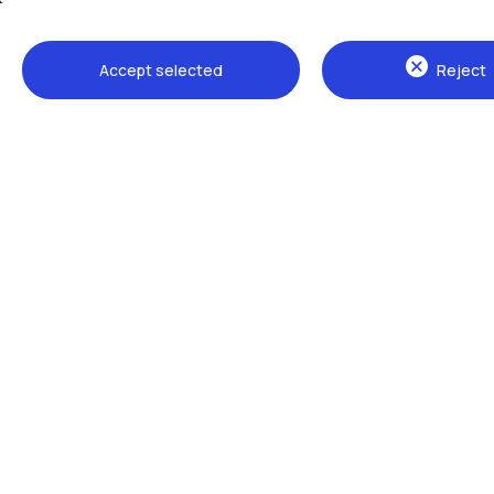
Accept selected
Reject
Sedi
Milano Leonardo
Milano Bovisa
Cremona
Lecco
Mantova
Piacenza
Xi'an