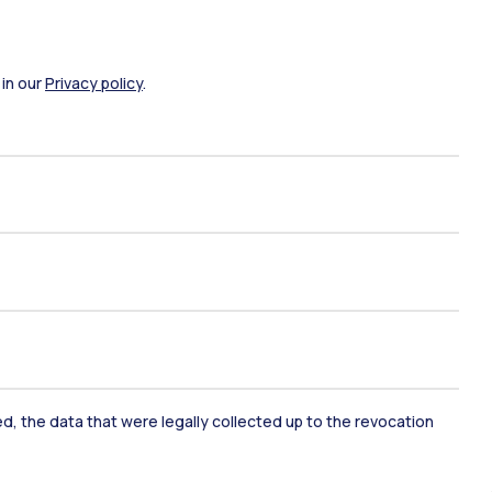
 in our
Privacy policy
.
ami di stato
Career Service
port
Pok
ked, the data that were legally collected up to the revocation
IT
EN