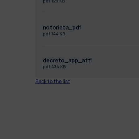
pdf
123 KB
notorieta_pdf
pdf
144 KB
decreto_app_atti
pdf
434 KB
Back to the list