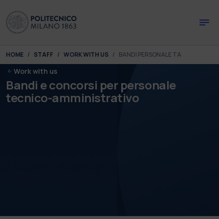
Skip to main content
Skip to page footer
You are here:
HOME
STAFF
WORK WITH US
BANDI PERSONALE TA
Work with us
Bandi e concorsi per personale
tecnico-amministrativo