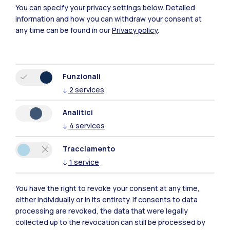
You can specify your privacy settings below.
Detailed
Polimi Community
information and how you can withdraw your consent at
any time can be found in our
Privacy policy
.
Tutti i siti dell’ecosistema
Residenze
Frontiere
Esa
Funzionali
↓
2
services
Analitici
↓
4
services
Tracciamento
↓
1
service
You have the right to revoke your consent at any time,
either individually or in its entirety. If consents to data
processing are revoked, the data that were legally
collected up to the revocation can still be processed by