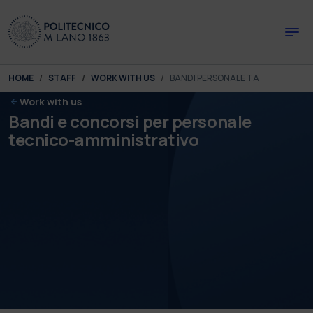
Skip to main content
Skip to page footer
You are here:
HOME
STAFF
WORK WITH US
BANDI PERSONALE TA
Work with us
Bandi e concorsi per personale
tecnico-amministrativo