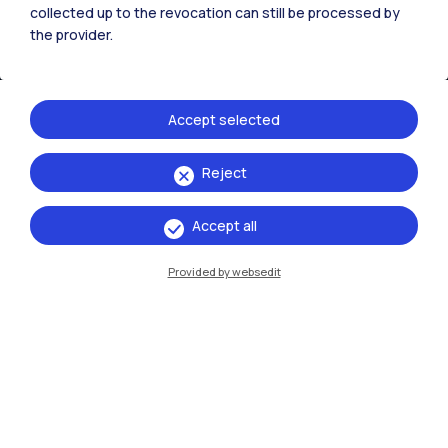
collected up to the revocation can still be processed by
IT
EN
the provider.
Sedi
Milano Leonardo
Accept selected
Milano Bovisa
Reject
Cremona
Lecco
Accept all
Mantova
Provided by websedit
Piacenza
Xi'an
Naviga il sito