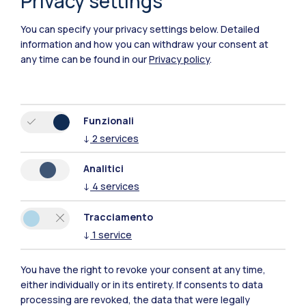
Privacy settings
You can specify your privacy settings below.
Detailed
Polimi Community
information and how you can withdraw your consent at
Tutti i siti dell’ecosistema
any time can be found in our
Privacy policy
.
Residenze
Frontiere
Esa
Funzionali
↓
2
services
Analitici
↓
4
services
Tracciamento
↓
1
service
You have the right to revoke your consent at any time,
either individually or in its entirety. If consents to data
processing are revoked, the data that were legally