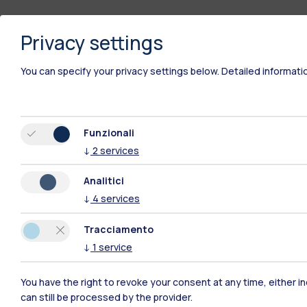
Privacy settings
You can specify your privacy settings below.
Detailed informati
Funzionali
↓
2
services
Polimi Community
Analitici
↓
4
services
Tutti i siti dell’ecosistema
Tracciamento
↓
1
service
You have the right to revoke your consent at any time, either in
can still be processed by the provider.