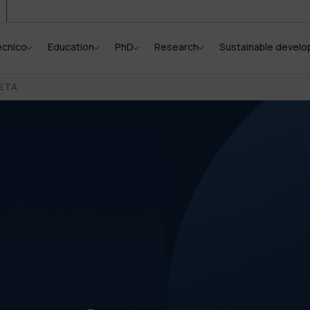
ecnico
Education
PhD
Research
Sustainable devel
E TA