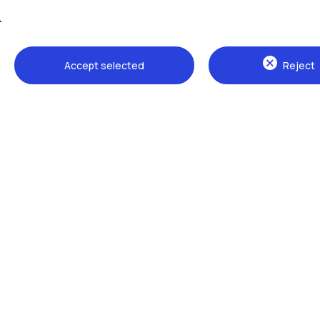
Accept selected
Reject
Sedi
Milano Leonardo
Milano Bovisa
Cremona
Lecco
Mantova
Piacenza
Xi'an