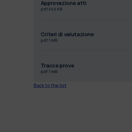
Approvazione atti
pdf
540 KB
Criteri di valutazione
pdf
1 MB
Tracce prove
pdf
1 MB
Back to the list