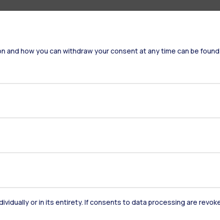
on and how you can withdraw your consent at any time can be found
Residenze
Frontiere
Es
Alumni
Webeep
S
dividually or in its entirety. If consents to data processing are revo