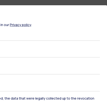
 in our
Privacy policy
.
ami di stato
Career Service
port
Pok
ked, the data that were legally collected up to the revocation