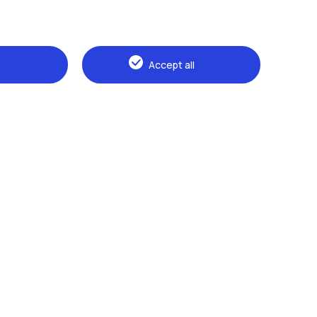
Accept all
Naviga il sito
The Politecnico
Education
Research
Sustainable development
Campus & services
Prospective students
Students
Alumni
Faculty and Researchers