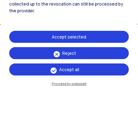
collected up to the revocation can still be processed by
IT
EN
the provider.
Sedi
Milano Leonardo
Accept selected
Milano Bovisa
Reject
Cremona
Lecco
Accept all
Mantova
Provided by websedit
Piacenza
Xi'an
Naviga il sito