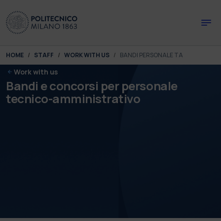
Skip to main content
Skip to page footer
You are here:
HOME
STAFF
WORK WITH US
BANDI PERSONALE TA
Work with us
Bandi e concorsi per personale
tecnico-amministrativo