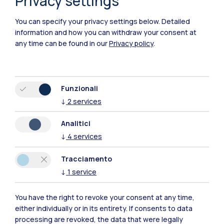
Privacy settings
You can specify your privacy settings below.
Detailed
Polimi Community
information and how you can withdraw your consent at
Tutti i siti dell’ecosistema
any time can be found in our
Privacy policy
.
Residenze
Frontiere
Esa
Funzionali
↓
2
services
Analitici
↓
4
services
Tracciamento
↓
1
service
You have the right to revoke your consent at any time,
either individually or in its entirety. If consents to data
processing are revoked, the data that were legally