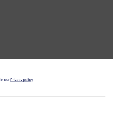
 in our
Privacy policy
.
ami di stato
Career Service