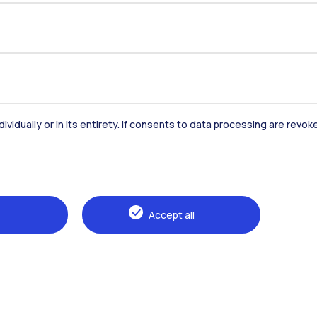
Alumni
Webeep
S
dividually or in its entirety. If consents to data processing are revo
Naviga il sito
The Politecnico
Accept all
Education
Research
Sustainable development
Campus & services