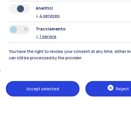
Analitici
↓
4
services
Tracciamento
↓
1
service
You have the right to revoke your consent at any time, either in
can still be processed by the provider.
Sedi
Milano Leonardo
Accept selected
Reject
Milano Bovisa
Cremona
Lecco