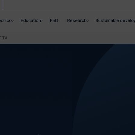
ecnico
Education
PhD
Research
Sustainable devel
E TA