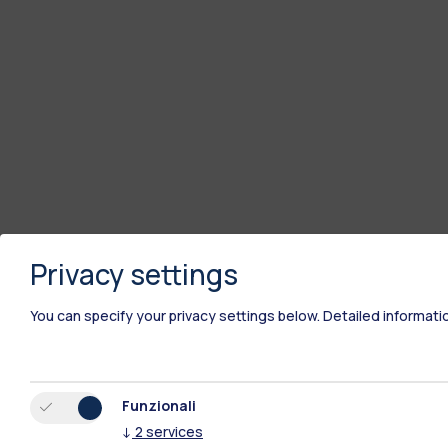
Privacy settings
You can specify your privacy settings below.
Detailed informati
Polimi Community
Funzionali
↓
2
services
Tutti i siti dell’ecosistema