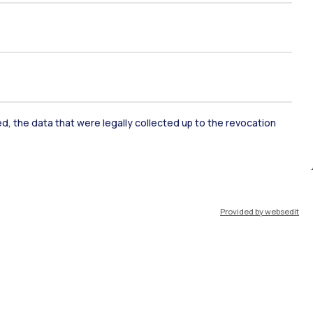
port
Pok
IT
EN
ked, the data that were legally collected up to the revocation
Risorse
WeBeep
Provided by websedit
Work with us
Search for classrooms
Search for professors
Search for programmes