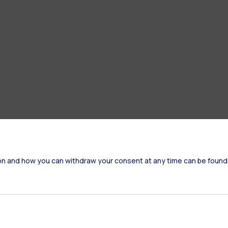
on and how you can withdraw your consent at any time can be found
Residenze
Frontiere
Es