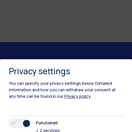
Polimi Community
Privacy settings
Tutti i siti dell’ecosistema
You can specify your privacy settings below.
Detailed
information and how you can withdraw your consent at
Residenze
Frontiere
Esa
any time can be found in our
Privacy policy
.
Funzionali
↓
2
services