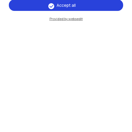
Piacenza
Accept all
Xi'an
Provided by websedit
Naviga il sito
Risorse
Contattaci