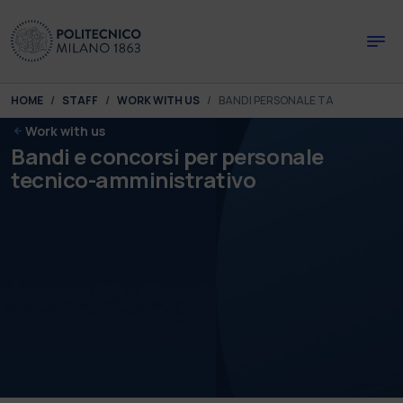
Skip to main content
Skip to page footer
You are here:
HOME
STAFF
WORK WITH US
BANDI PERSONALE TA
Work with us
Bandi e concorsi per personale
tecnico-amministrativo