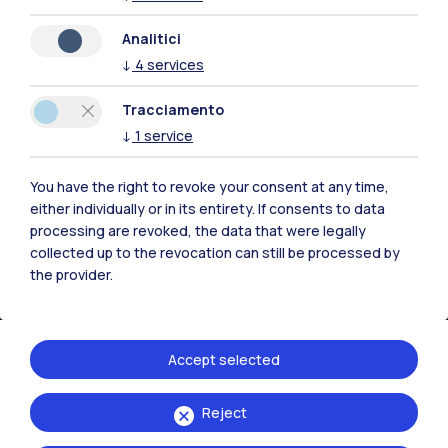
Analitici
↓
4
services
Tracciamento
↓
1
service
IT
EN
You have the right to revoke your consent at any time,
either individually or in its entirety. If consents to data
Sedi
processing are revoked, the data that were legally
Milano Leonardo
collected up to the revocation can still be processed by
the provider.
Milano Bovisa
Cremona
Accept selected
Lecco
Reject
Mantova