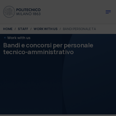
Skip to main content
Skip to page footer
You are here:
HOME
STAFF
WORK WITH US
BANDI PERSONALE TA
Work with us
Bandi e concorsi per personale
tecnico-amministrativo