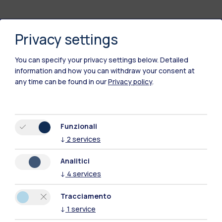
Privacy settings
Polimi Community
You can specify your privacy settings below.
Detailed
Tutti i siti dell’ecosistema
information and how you can withdraw your consent at
any time can be found in our
Privacy policy
.
Residenze
Frontiere
Esa
Funzionali
↓
2
services
Analitici
↓
4
services
Tracciamento
↓
1
service