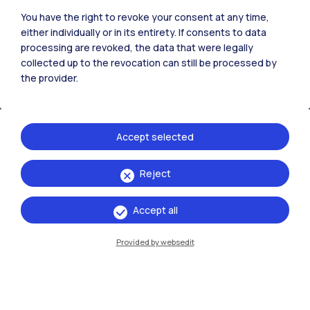
You have the right to revoke your consent at any time,
either individually or in its entirety. If consents to data
processing are revoked, the data that were legally
IT
EN
collected up to the revocation can still be processed by
Sedi
the provider.
Milano Leonardo
Milano Bovisa
Accept selected
Cremona
Reject
Lecco
Accept all
Mantova
Provided by websedit
Piacenza
Xi'an