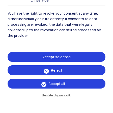
↓
1
service
You have the right to revoke your consent at any time,
either individually or in its entirety. If consents to data
IT
EN
processing are revoked, the data that were legally
collected up to the revocation can still be processed by
Sedi
the provider.
Milano Leonardo
Milano Bovisa
Accept selected
Cremona
Reject
Lecco
Accept all
Mantova
Piacenza
Provided by websedit
Xi'an