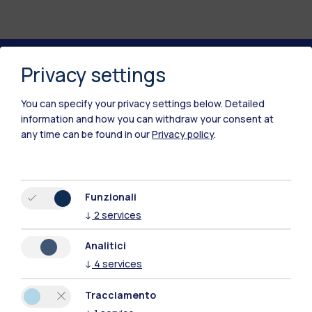
Privacy settings
Polimi Community
You can specify your privacy settings below.
Detailed
Tutti i siti dell’ecosistema
information and how you can withdraw your consent at
any time can be found in our
Privacy policy
.
Residenze
Frontiere
Esa
Funzionali
↓
2
services
Analitici
↓
4
services
Tracciamento