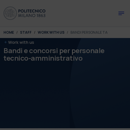
Skip to main content
Skip to page footer
You are here:
HOME
STAFF
WORK WITH US
BANDI PERSONALE TA
Work with us
Bandi e concorsi per personale
tecnico-amministrativo