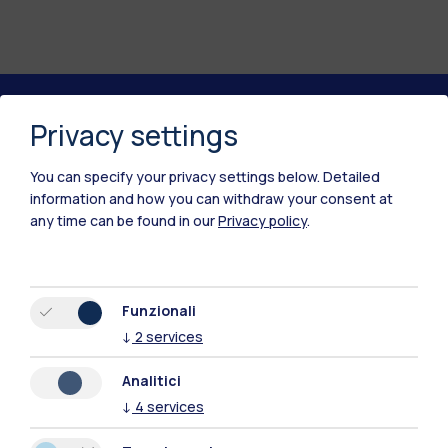
Privacy settings
Polimi Community
Tutti i siti dell’ecosistema
You can specify your privacy settings below.
Detailed
information and how you can withdraw your consent at
any time can be found in our
Privacy policy
.
Residenze
Frontiere
Esa
Funzionali
↓
2
services
Analitici
↓
4
services