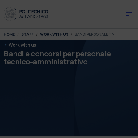
Skip to main content
Skip to page footer
You are here:
HOME
STAFF
WORK WITH US
BANDI PERSONALE TA
Work with us
Bandi e concorsi per personale
tecnico-amministrativo