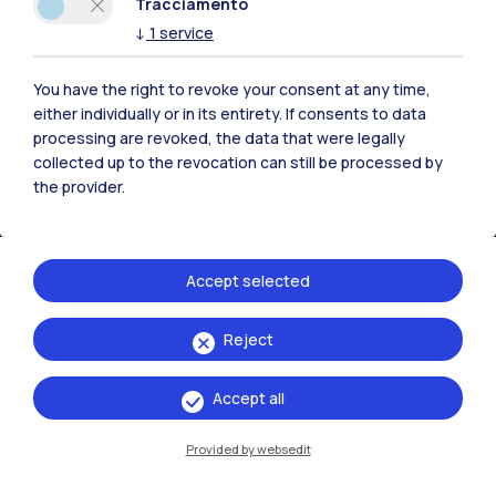
Tracciamento
↓
1
service
You have the right to revoke your consent at any time,
either individually or in its entirety. If consents to data
IT
EN
processing are revoked, the data that were legally
Sedi
collected up to the revocation can still be processed by
the provider.
Milano Leonardo
Milano Bovisa
Accept selected
Cremona
Lecco
Reject
Mantova
Accept all
Piacenza
Provided by websedit
Xi'an