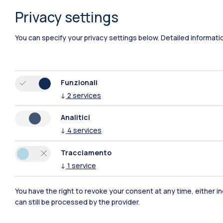
Privacy settings
You can specify your privacy settings below.
Detailed informati
Funzionali
↓
2
services
Polimi Community
Analitici
↓
4
services
Tutti i siti dell’ecosistema
Tracciamento
↓
1
service
You have the right to revoke your consent at any time, either in
can still be processed by the provider.