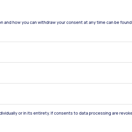
on and how you can withdraw your consent at any time can be found
Residenze
Frontiere
Es
Alumni
Webeep
S
dividually or in its entirety. If consents to data processing are revo