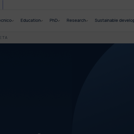
ecnico
Education
PhD
Research
Sustainable devel
E TA