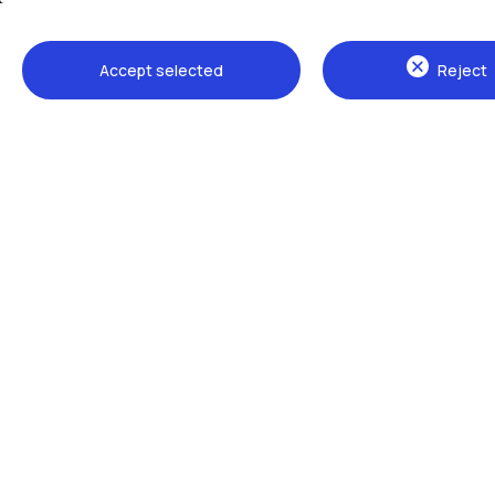
Accept selected
Reject
Sedi
Milano Leonardo
Milano Bovisa
Cremona
Lecco
Mantova
Piacenza
Xi'an