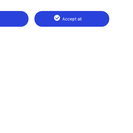
Accept all
Naviga il sito
The Politecnico
Education
Research
Sustainable development
Campus & services
Prospective students
Students
Alumni
Faculty and Researchers