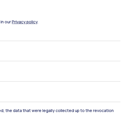
 in our
Privacy policy
.
ami di stato
Career Service
port
Pok
ked, the data that were legally collected up to the revocation
IT
EN