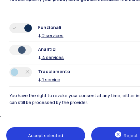
Funzionali
↓
2
services
Analitici
Polimi Community
↓
4
services
Tutti i siti dell’ecosistema
Tracciamento
↓
1
service
You have the right to revoke your consent at any time, either in
can still be processed by the provider.
Accept selected
Reject