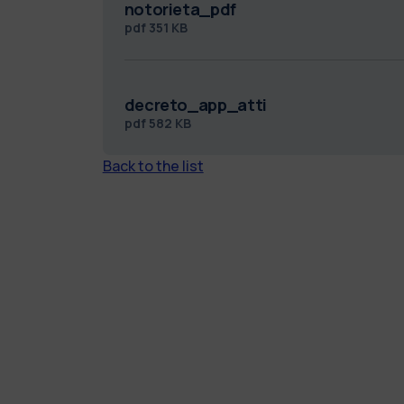
notorieta_pdf
pdf
351 KB
decreto_app_atti
pdf
582 KB
Back to the list