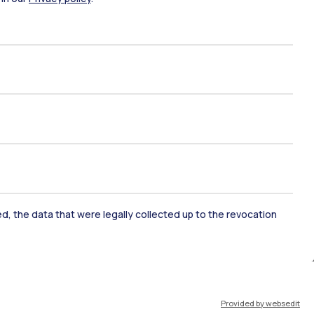
ami di stato
Career Service
port
Pok
ked, the data that were legally collected up to the revocation
IT
EN
Provided by websedit