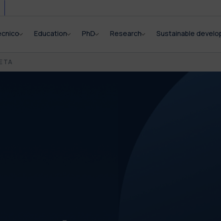
ecnico
Education
PhD
Research
Sustainable devel
E TA