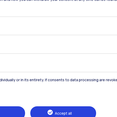
Residenze
Frontiere
Es
Alumni
Webeep
S
dividually or in its entirety. If consents to data processing are revo
Accept all