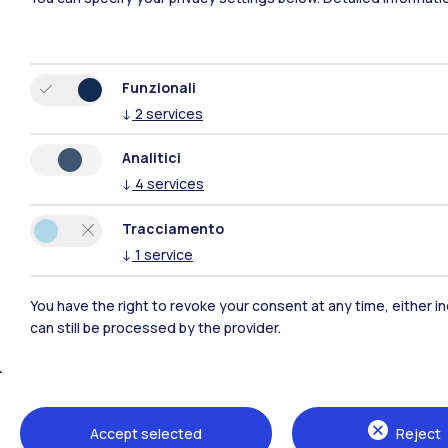
Funzionali
↓
2
services
Analitici
Polimi Community
↓
4
services
Tutti i siti dell’ecosistema
Tracciamento
↓
1
service
You have the right to revoke your consent at any time, either in
can still be processed by the provider.
Accept selected
Reject