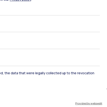
ami di stato
Career Service
port
Pok
ked, the data that were legally collected up to the revocation
IT
EN
Provided by websedit