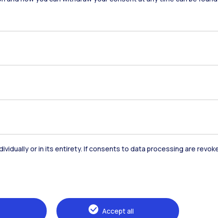
Residenze
Frontiere
Es
Alumni
Webeep
S
dividually or in its entirety. If consents to data processing are revo
Accept all