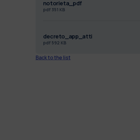
notorieta_pdf
pdf
351 KB
decreto_app_atti
pdf
592 KB
Back to the list