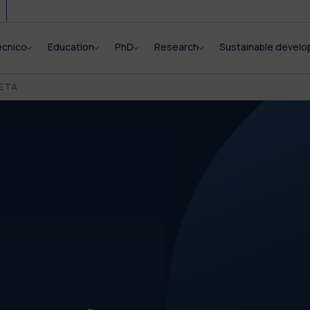
ecnico
Education
PhD
Research
Sustainable devel
E TA