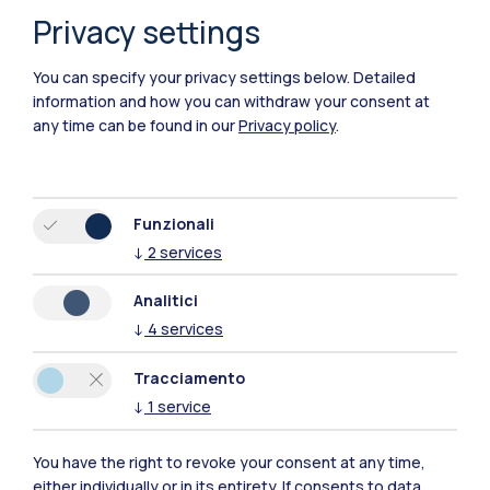
Privacy settings
Polimi Community
You can specify your privacy settings below.
Detailed
information and how you can withdraw your consent at
Tutti i siti dell’ecosistema
any time can be found in our
Privacy policy
.
Residenze
Frontiere
Esa
Funzionali
↓
2
services
Analitici
↓
4
services
Tracciamento
↓
1
service
You have the right to revoke your consent at any time,
either individually or in its entirety. If consents to data