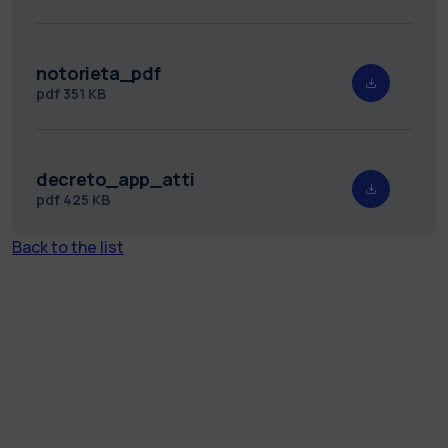
notorieta_pdf
pdf
351 KB
decreto_app_atti
pdf
425 KB
Back to the list