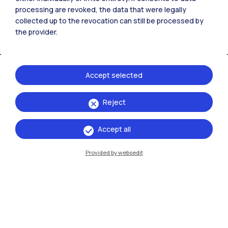
processing are revoked, the data that were legally
IT
EN
collected up to the revocation can still be processed by
the provider.
Sedi
Milano Leonardo
Accept selected
Milano Bovisa
Cremona
Reject
Lecco
Accept all
Mantova
Provided by websedit
Piacenza
Xi'an
Naviga il sito