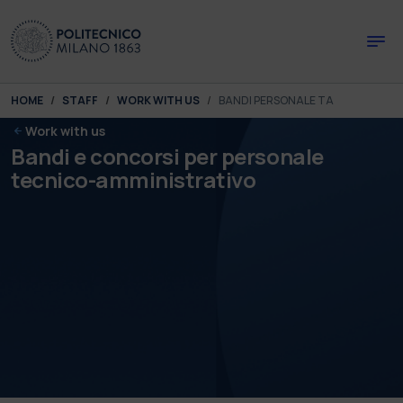
Skip to main content
Skip to page footer
You are here:
HOME
STAFF
WORK WITH US
BANDI PERSONALE TA
Work with us
Bandi e concorsi per personale
tecnico-amministrativo