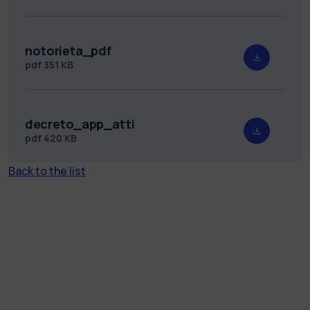
notorieta_pdf
pdf
351 KB
decreto_app_atti
pdf
420 KB
Back to the list