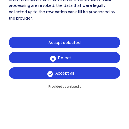
processing are revoked, the data that were legally
IT
EN
collected up to the revocation can still be processed by
the provider.
Sedi
Milano Leonardo
Accept selected
Milano Bovisa
Cremona
Reject
Lecco
Accept all
Mantova
Provided by websedit
Piacenza
Xi'an
Naviga il sito