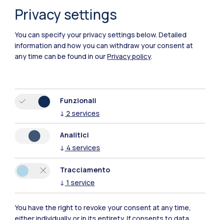
Privacy settings
Polimi Community
You can specify your privacy settings below.
Detailed
information and how you can withdraw your consent at
Tutti i siti dell’ecosistema
any time can be found in our
Privacy policy
.
Residenze
Frontiere
Esa
Funzionali
↓
2
services
Analitici
↓
4
services
Tracciamento
↓
1
service
You have the right to revoke your consent at any time,
either individually or in its entirety. If consents to data