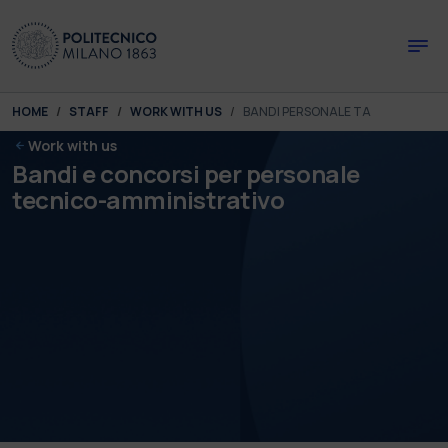
Skip to main content
Skip to page footer
You are here:
HOME
STAFF
WORK WITH US
BANDI PERSONALE TA
Work with us
Bandi e concorsi per personale
tecnico-amministrativo