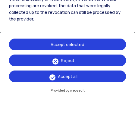
processing are revoked, the data that were legally
IT
EN
collected up to the revocation can still be processed by
the provider.
Sedi
Milano Leonardo
Accept selected
Milano Bovisa
Cremona
Reject
Lecco
Accept all
Mantova
Provided by websedit
Piacenza
Xi'an
Naviga il sito