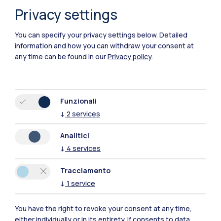
Privacy settings
Polimi Community
You can specify your privacy settings below.
Detailed
information and how you can withdraw your consent at
Tutti i siti dell’ecosistema
any time can be found in our
Privacy policy
.
Residenze
Frontiere
Esa
Funzionali
↓
2
services
Analitici
↓
4
services
Tracciamento
↓
1
service
You have the right to revoke your consent at any time,
either individually or in its entirety. If consents to data