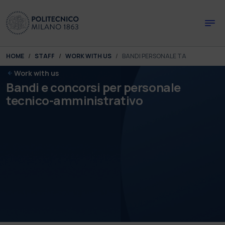
Skip to main content
Skip to page footer
You are here:
HOME
STAFF
WORK WITH US
BANDI PERSONALE TA
Work with us
Bandi e concorsi per personale
tecnico-amministrativo