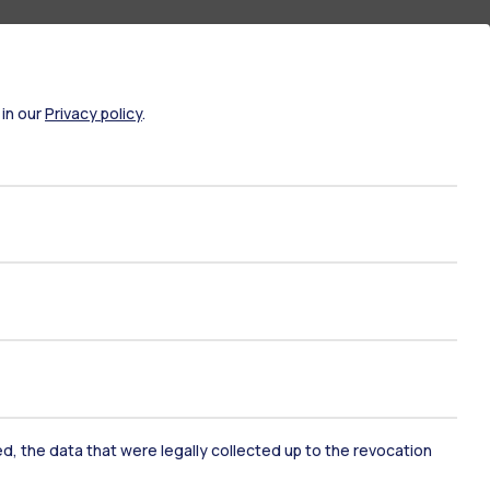
 in our
Privacy policy
.
ami di stato
Career Service
port
Pok
ked, the data that were legally collected up to the revocation