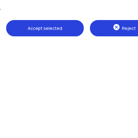
Accept selected
Reject
Sedi
Milano Leonardo
Milano Bovisa
Cremona
Lecco
Mantova
Piacenza
Xi'an