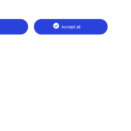
Accept all
Naviga il sito
The Politecnico
Education
Research
Sustainable development
Campus & services
Prospective students
Students
Alumni
Faculty and Researchers