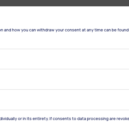
on and how you can withdraw your consent at any time can be found
Residenze
Frontiere
Es
Alumni
Webeep
S
dividually or in its entirety. If consents to data processing are revo