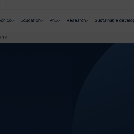
ecnico
Education
PhD
Research
Sustainable devel
E TA