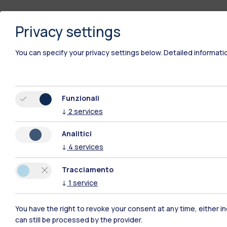
Privacy settings
You can specify your privacy settings below.
Detailed informati
Funzionali
↓
2
services
Polimi Community
Analitici
↓
4
services
Tutti i siti dell’ecosistema
Tracciamento
↓
1
service
You have the right to revoke your consent at any time, either in
can still be processed by the provider.