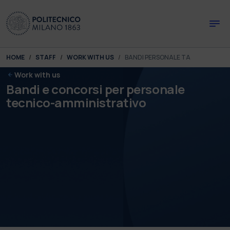
Skip to main content
Skip to page footer
You are here:
HOME
STAFF
WORK WITH US
BANDI PERSONALE TA
Work with us
Bandi e concorsi per personale
tecnico-amministrativo