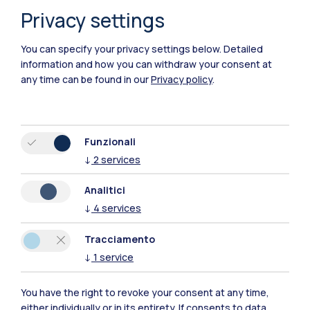
Privacy settings
Polimi Community
You can specify your privacy settings below.
Detailed
information and how you can withdraw your consent at
Tutti i siti dell’ecosistema
any time can be found in our
Privacy policy
.
Residenze
Frontiere
Esa
Funzionali
↓
2
services
Analitici
↓
4
services
Tracciamento
↓
1
service
You have the right to revoke your consent at any time,
either individually or in its entirety. If consents to data