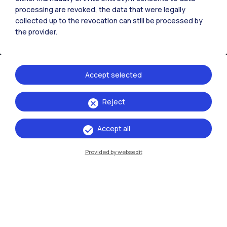
processing are revoked, the data that were legally
IT
EN
collected up to the revocation can still be processed by
the provider.
Sedi
Milano Leonardo
Accept selected
Milano Bovisa
Cremona
Reject
Lecco
Accept all
Mantova
Provided by websedit
Piacenza
Xi'an
Naviga il sito