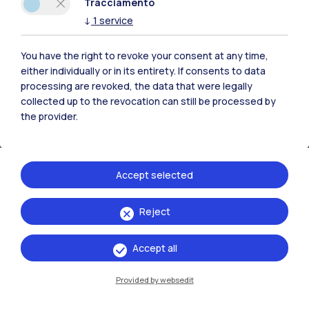
Tracciamento
↓
1
service
You have the right to revoke your consent at any time,
either individually or in its entirety. If consents to data
IT
EN
processing are revoked, the data that were legally
Sedi
collected up to the revocation can still be processed by
the provider.
Milano Leonardo
Milano Bovisa
Accept selected
Cremona
Lecco
Reject
Mantova
Accept all
Piacenza
Provided by websedit
Xi'an