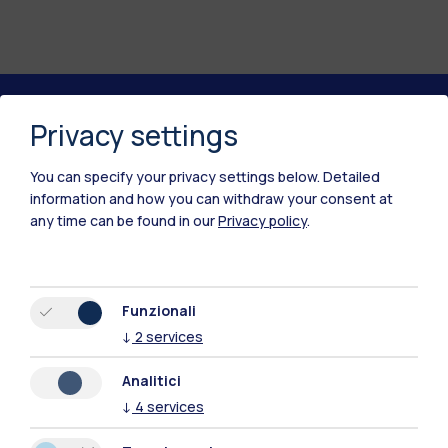
Privacy settings
Polimi Community
Tutti i siti dell’ecosistema
You can specify your privacy settings below.
Detailed
information and how you can withdraw your consent at
any time can be found in our
Privacy policy
.
Residenze
Frontiere
Esa
Funzionali
↓
2
services
Analitici
↓
4
services