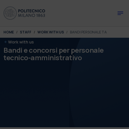
Skip to main content
Skip to page footer
You are here:
HOME
STAFF
WORK WITH US
BANDI PERSONALE TA
Work with us
Bandi e concorsi per personale
tecnico-amministrativo