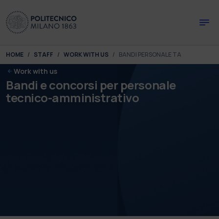
Skip to main content
Skip to page footer
You are here:
HOME
STAFF
WORK WITH US
BANDI PERSONALE TA
Work with us
Bandi e concorsi per personale
tecnico-amministrativo