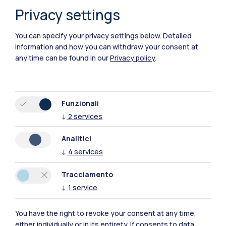
Privacy settings
Polimi Community
You can specify your privacy settings below.
Detailed
information and how you can withdraw your consent at
Tutti i siti dell’ecosistema
any time can be found in our
Privacy policy
.
Residenze
Frontiere
Esa
Funzionali
↓
2
services
Analitici
↓
4
services
Tracciamento
↓
1
service
You have the right to revoke your consent at any time,
either individually or in its entirety. If consents to data