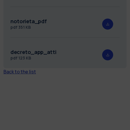
notorieta_pdf
pdf
351 KB
decreto_app_atti
pdf
123 KB
Back to the list