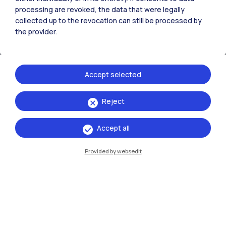
processing are revoked, the data that were legally
IT
EN
collected up to the revocation can still be processed by
the provider.
Sedi
Milano Leonardo
Accept selected
Milano Bovisa
Cremona
Reject
Lecco
Accept all
Mantova
Provided by websedit
Piacenza
Xi'an
Naviga il sito