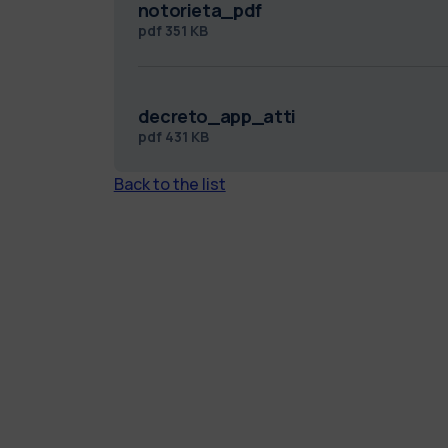
notorieta_pdf
pdf
351 KB
decreto_app_atti
pdf
431 KB
Back to the list