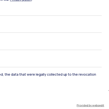
ami di stato
Career Service
port
Pok
ked, the data that were legally collected up to the revocation
IT
EN
Provided by websedit