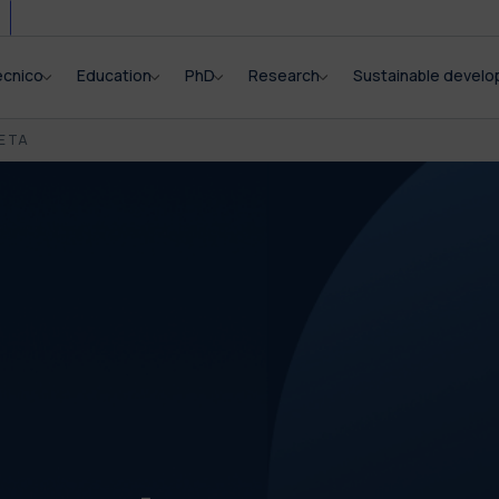
ecnico
Education
PhD
Research
Sustainable devel
E TA