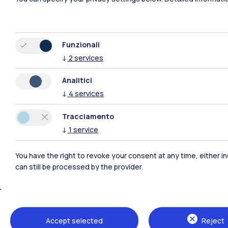
Funzionali
↓
2
services
Analitici
Polimi Community
↓
4
services
Tutti i siti dell’ecosistema
Tracciamento
↓
1
service
You have the right to revoke your consent at any time, either in
can still be processed by the provider.
Accept selected
Reject