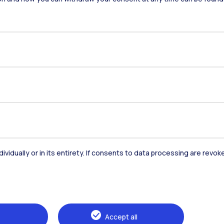
Residenze
Frontiere
Es
Alumni
Webeep
S
dividually or in its entirety. If consents to data processing are revo
Accept all