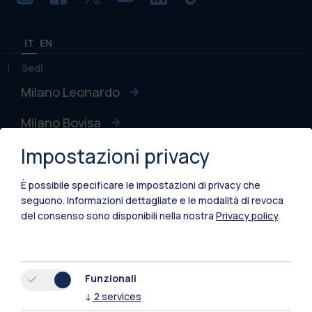
IT
EN
Sedi
Milano Leonardo
Milano Bovisa
Impostazioni privacy
Cremona
Lecco
È possibile specificare le impostazioni di privacy che
seguono.
Informazioni dettagliate e le modalità di revoca
Mantova
del consenso sono disponibili nella nostra
Privacy policy
.
Piacenza
Xi'an
Funzionali
↓
2
services