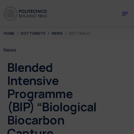
Skip to main content
Skip to page footer
You are here:
HOME
DOTTORATO
NEWS
DETTAGLIO
News
Blended
Intensive
Programme
(BIP) “Biological
Biocarbon
Capture