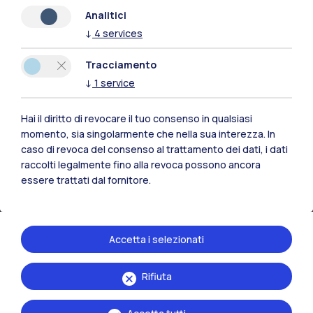
Naviga il sito
Analitici
↓
4
services
Risorse
Tracciamento
Contattaci
↓
1
service
Hai il diritto di revocare il tuo consenso in qualsiasi
momento, sia singolarmente che nella sua interezza. In
caso di revoca del consenso al trattamento dei dati, i dati
raccolti legalmente fino alla revoca possono ancora
essere trattati dal fornitore.
Accetta i selezionati
Rifiuta
Politecnico di Milano, Piazza Leonardo da Vinci 32, 20133 Milano | P.IVA
04376620151 - C.F. 80057930150