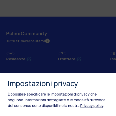
Polimi Community
Tutti i siti dell’ecosistema
Residenze
Frontiere
Esa
Impostazioni privacy
È possibile specificare le impostazioni di privacy che
seguono.
Informazioni dettagliate e le modalità di revoca
del consenso sono disponibili nella nostra
Privacy policy
.