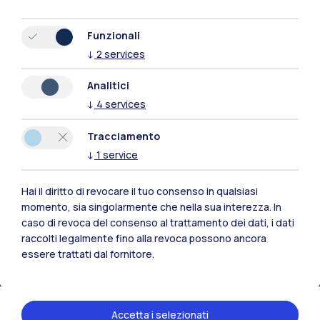
Funzionali
↓
2
services
IT
EN
Analitici
Sedi
↓
4
services
Milano Leonardo
Tracciamento
Milano Bovisa
↓
1
service
Cremona
Hai il diritto di revocare il tuo consenso in qualsiasi
momento, sia singolarmente che nella sua interezza. In
Lecco
caso di revoca del consenso al trattamento dei dati, i dati
raccolti legalmente fino alla revoca possono ancora
Mantova
essere trattati dal fornitore.
Piacenza
Xi'an
Accetta i selezionati