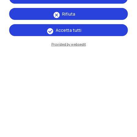
Naviga il sito
Rifiuta
Risorse
Accetta tutti
Provided by websedit
Contattaci