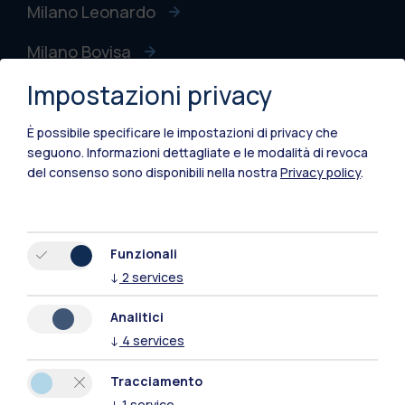
Milano Leonardo
Milano Bovisa
Impostazioni privacy
Cremona
Lecco
È possibile specificare le impostazioni di privacy che
seguono.
Informazioni dettagliate e le modalità di revoca
Mantova
del consenso sono disponibili nella nostra
Privacy policy
.
Piacenza
Xi'an
Funzionali
↓
2
services
Naviga il sito
Analitici
↓
4
services
Risorse
Tracciamento
Contattaci
↓
1
service