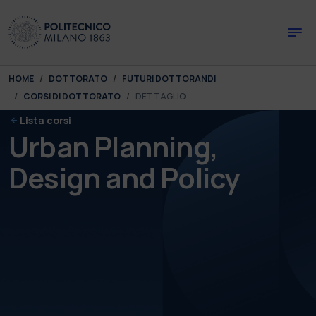
Skip to main content
Skip to page footer
You are here:
HOME
DOTTORATO
FUTURI DOTTORANDI
CORSI DI DOTTORATO
DETTAGLIO
Lista corsi
Urban Planning,
Design and Policy