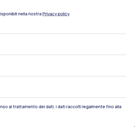
sponibili nella nostra
Privacy policy
.
so al trattamento dei dati, i dati raccolti legalmente fino alla
ami di stato
Career Service
port
Pok