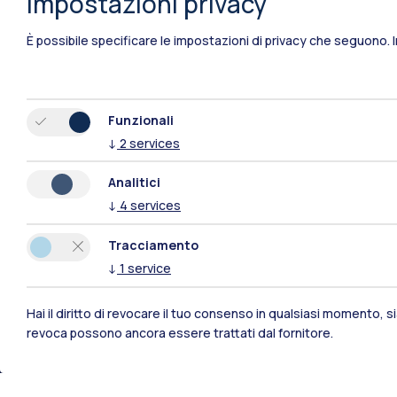
Impostazioni privacy
È possibile specificare le impostazioni di privacy che seguono.
Funzionali
↓
2
services
Analitici
↓
4
services
Tracciamento
↓
1
service
Hai il diritto di revocare il tuo consenso in qualsiasi momento, 
Polimi Community
revoca possono ancora essere trattati dal fornitore.
Tutti i siti dell’ecosistema