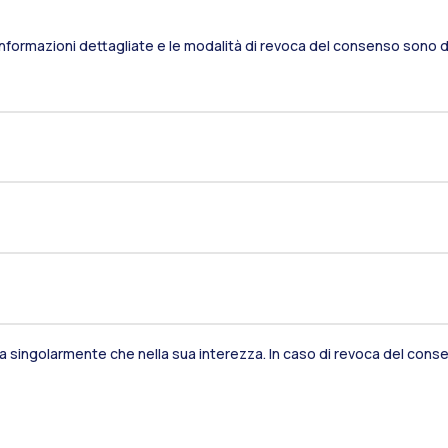
Informazioni dettagliate e le modalità di revoca del consenso sono di
sia singolarmente che nella sua interezza. In caso di revoca del consen
Residenze
Frontiere
Es
Alumni
Webeep
S