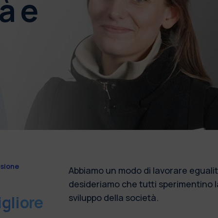
à e
usione
Abbiamo un modo di lavorare egualita
desideriamo che tutti sperimentino la 
gliore
sviluppo della società.