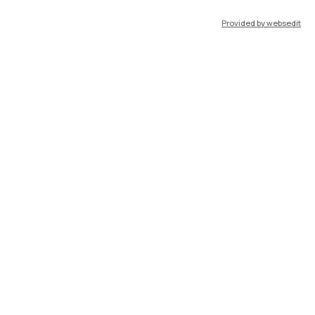
Provided by websedit
IT
EN
Risorse
WeBeep
Lavora con noi
Cerca aule
Cerca docenti
Cerca insegnamenti
Orario lezioni