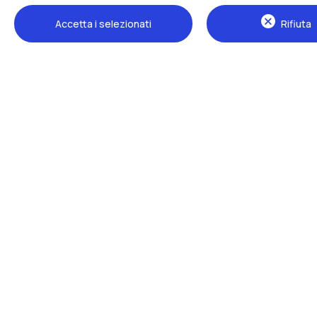
Accetta i selezionati
Rifiuta
Sedi
Milano Leonardo
Milano Bovisa
Cremona
Lecco
Mantova