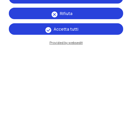
Rifiuta
Accetta tutti
Provided by websedit
IT
EN
Sedi
Milano Leonardo
Milano Bovisa
Cremona