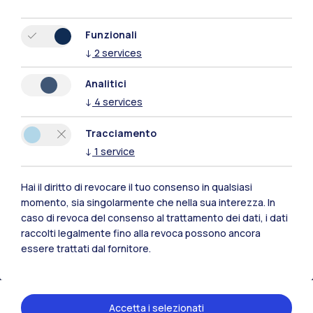
Funzionali
↓
2
services
Analitici
↓
4
services
Tracciamento
↓
1
service
Hai il diritto di revocare il tuo consenso in qualsiasi
Polimi Community
momento, sia singolarmente che nella sua interezza. In
caso di revoca del consenso al trattamento dei dati, i dati
Tutti i siti dell’ecosistema
raccolti legalmente fino alla revoca possono ancora
essere trattati dal fornitore.
Residenze
Frontiere
Esa
Accetta i selezionati