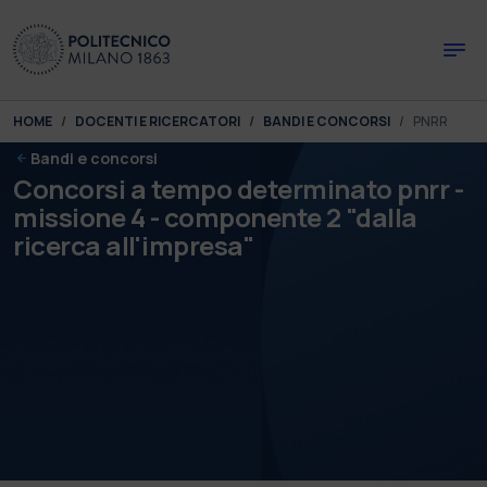
Skip to main content
Skip to page footer
You are here:
HOME
DOCENTI E RICERCATORI
BANDI E CONCORSI
PNRR
Bandi e concorsi
Concorsi a tempo determinato pnrr -
missione 4 - componente 2 "dalla
ricerca all'impresa"