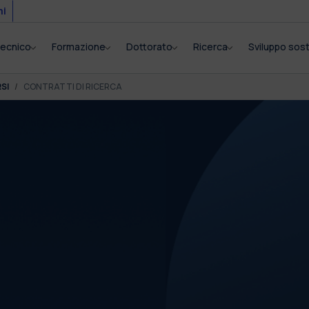
mi
itecnico
Formazione
Dottorato
Ricerca
Sviluppo sost
SI
CONTRATTI DI RICERCA