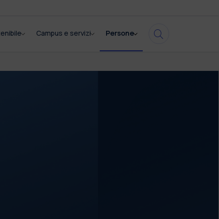
enibile
Campus e servizi
Persone