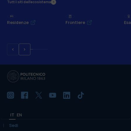
Tutti i siti dell’ecosistema
Residenze
Frontiere
Esa
IT
EN
Sedi