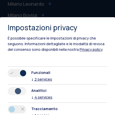
Milano Leonardo
Milano Bovisa
Impostazioni privacy
Cremona
Lecco
È possibile specificare le impostazioni di privacy che
seguono.
Informazioni dettagliate e le modalità di revoca
Mantova
del consenso sono disponibili nella nostra
Privacy policy
.
Piacenza
Xi'an
Funzionali
↓
2
services
Naviga il sito
Analitici
↓
4
services
Risorse
Tracciamento
Contattaci