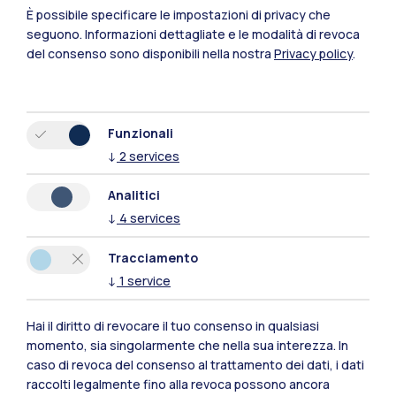
Cremona
È possibile specificare le impostazioni di privacy che
seguono.
Informazioni dettagliate e le modalità di revoca
Lecco
del consenso sono disponibili nella nostra
Privacy policy
.
Mantova
Piacenza
Funzionali
↓
2
services
Xi'an
Analitici
Naviga il sito
↓
4
services
Tracciamento
Risorse
↓
1
service
Contattaci
Hai il diritto di revocare il tuo consenso in qualsiasi
momento, sia singolarmente che nella sua interezza. In
caso di revoca del consenso al trattamento dei dati, i dati
raccolti legalmente fino alla revoca possono ancora