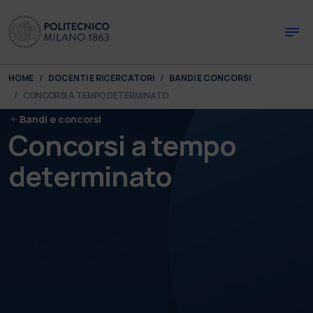
Skip to main content
Skip to page footer
You are here:
HOME
DOCENTI E RICERCATORI
BANDI E CONCORSI
CONCORSI A TEMPO DETERMINATO
Bandi e concorsi
Concorsi a tempo
determinato