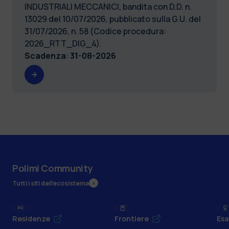
INDUSTRIALI MECCANICI, bandita con D.D. n.
13029 del 10/07/2026, pubblicato sulla G.U. del
31/07/2026, n. 58 (Codice procedura:
2026_RTT_DIG_4).
Scadenza
:
31-08-2026
Polimi Community
Tutti i siti dell’ecosistema
Residenze
Frontiere
Esa