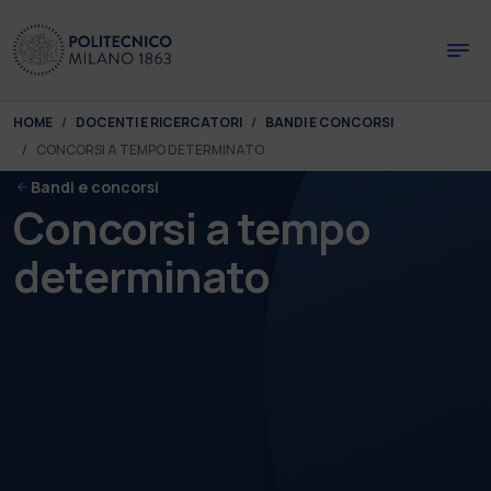
Skip to main content
Skip to page footer
You are here:
HOME
DOCENTI E RICERCATORI
BANDI E CONCORSI
CONCORSI A TEMPO DETERMINATO
Bandi e concorsi
Concorsi a tempo
determinato