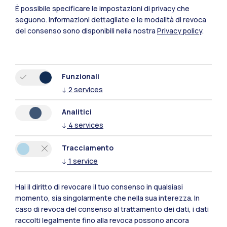
Cremona
È possibile specificare le impostazioni di privacy che
seguono.
Informazioni dettagliate e le modalità di revoca
Lecco
del consenso sono disponibili nella nostra
Privacy policy
.
Mantova
Piacenza
Funzionali
↓
2
services
Xi'an
Analitici
Naviga il sito
↓
4
services
Tracciamento
Risorse
↓
1
service
Contattaci
Hai il diritto di revocare il tuo consenso in qualsiasi
momento, sia singolarmente che nella sua interezza. In
caso di revoca del consenso al trattamento dei dati, i dati
raccolti legalmente fino alla revoca possono ancora