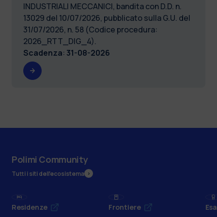
INDUSTRIALI MECCANICI, bandita con D.D. n.
13029 del 10/07/2026, pubblicato sulla G.U. del
31/07/2026, n. 58 (Codice procedura:
2026_RTT_DIG_4).
Scadenza
:
31-08-2026
Polimi Community
Tutti i siti dell’ecosistema
Residenze
Frontiere
Esa