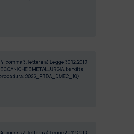
24, comma 3, lettera a) Legge 30.12.2010,
 MECCANICHE E METALLURGIA, bandita
dice procedura: 2022_RTDA_DMEC_10).
24, comma 3, lettera a) Legge 30.12.2010,