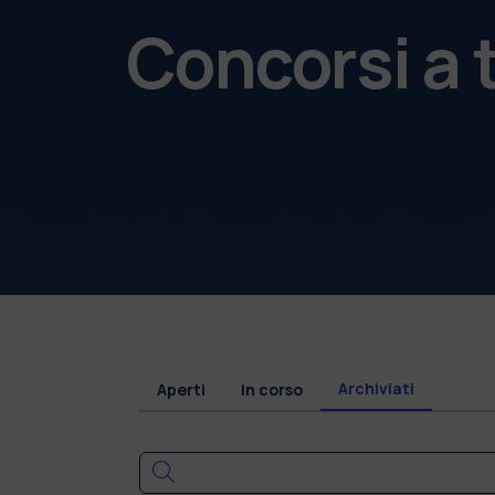
Concorsi a
Archiviati
Aperti
In corso