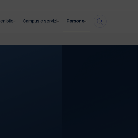
enibile
Campus e servizi
Persone